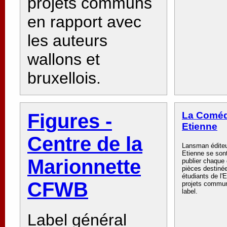
projets communs
en rapport avec
les auteurs
wallons et
bruxellois.
Figures -
La Comédi
Etienne
Centre de la
Lansman éditeu
Etienne se son
Marionnette
publier chaque
pièces destinée
étudiants de l'
CFWB
projets commun
label.
Label général