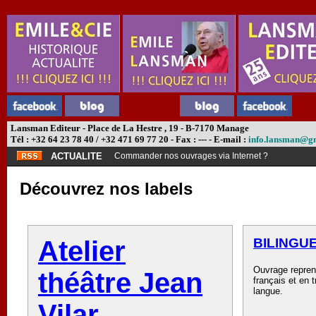
Lansman Editeur - Place de La Hestre , 19 - B-7170 Manage
Tél : +32 64 23 78 40 / +32 471 69 77 20 - Fax : --- - E-mail :
info.lansman@g
ACTUALITE
Abonnement théâtre ?
Découvrez nos labels
Atelier
BILINGU
Ouvrage repren
théâtre Jean
français et en 
langue.
Vilar