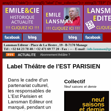
array(3) { ["table"]=> string(5) "label" ["rec_collection"]=> string(3) "TEP" ["s
Lansman Editeur - Place de La Hestre , 19 - B-7170 Manage
Tél : +32 64 23 78 40 / +32 471 69 77 20 - Fax : --- - E-mail :
info.lansman@g
ACTUALITE
Abonnement théâtre ?
Label Théâtre de l'EST PARISIEN
Dans le cadre d'un
Collectif
partenariat culturel,
Neuf saisons et demie
les responsables de
L'Est Parisien et
Lansman Editeur ont
marqué, pendant un