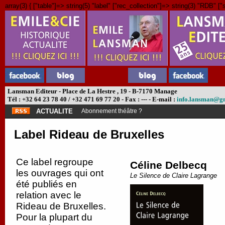
array(3) { ["table"]=> string(5) "label" ["rec_collection"]=> string(3) "RDB" ["s
Lansman Editeur - Place de La Hestre , 19 - B-7170 Manage
Tél : +32 64 23 78 40 / +32 471 69 77 20 - Fax : --- - E-mail :
info.lansman@g
ACTUALITE
Abonnement théâtre ?
Label Rideau de Bruxelles
Ce label regroupe
Céline Delbecq
les ouvrages qui ont
Le Silence de Claire Lagrange
été publiés en
relation avec le
Rideau de Bruxelles.
Pour la plupart du