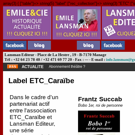
array(3) { ["table"]=> string(5) "label" ["rec_collection"]=> string(3) "ETC" ["s
Lansman Editeur - Place de La Hestre , 19 - B-7170 Manage
Tél : +32 64 23 78 40 / +32 471 69 77 20 - Fax : --- - E-mail :
info.lansman@g
ACTUALITE
Abonnement théâtre ?
Label ETC_Caraïbe
Dans le cadre d'un
Frantz Succab
partenariat actif
Bobo 1er, roi de personne
entre l'association
ETC_Caraïbe et
Lansman Editeur,
une série