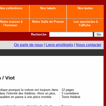
Nos collections
Nos labels
Nos textes
Notre maison à
Notre Salle de Presse
Les spectacles à
l'honneur
l'affiche
Recherche
:
On parle de nous
|
Liens privilégiés
|
Nous contacter
 / Viot
lique pourquoi la voiture est toujours dans
12 pages
ns l'intimité des théâtres. Alors en plus,
3 comédiens
 chaudière en panne à une pièce montée
Texte théâtral