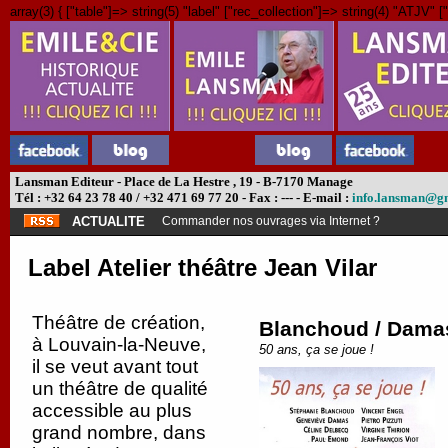
array(3) { ["table"]=> string(5) "label" ["rec_collection"]=> string(4) "ATJV" ["
Lansman Editeur - Place de La Hestre , 19 - B-7170 Manage
Tél : +32 64 23 78 40 / +32 471 69 77 20 - Fax : --- - E-mail :
info.lansman@g
ACTUALITE
Commander nos ouvrages via Internet ?
Label Atelier théâtre Jean Vilar
Théâtre de création,
Blanchoud / Damas 
à Louvain-la-Neuve,
50 ans, ça se joue !
il se veut avant tout
un théâtre de qualité
accessible au plus
grand nombre, dans