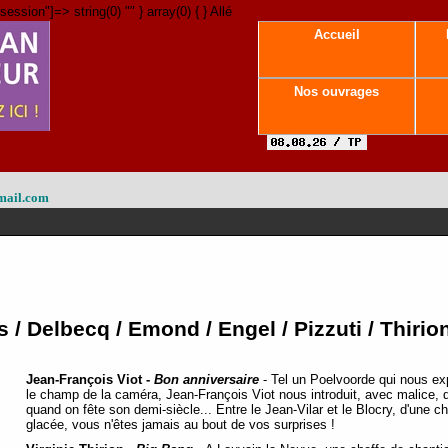
session"]=> string(0) "" } array(0) { } Allé
Accueil
Nos ouvrages
mail.com
/ Delbecq / Emond / Engel / Pizzuti / Thirion
Jean-François Viot -
Bon anniversaire
- Tel un Poelvoorde qui nous exp
le champ de la caméra, Jean-François Viot nous introduit, avec malice, da
quand on fête son demi-siècle... Entre le Jean-Vilar et le Blocry, d'une
glacée, vous n'êtes jamais au bout de vos surprises !