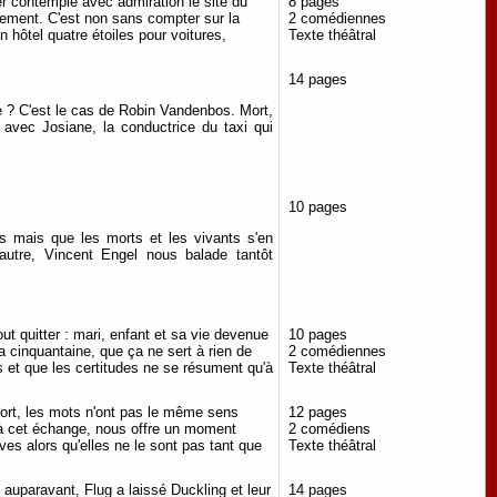
r contemple avec admiration le site du
8 pages
nement. C'est non sans compter sur la
2 comédiennes
n hôtel quatre étoiles pour voitures,
Texte théâtral
14 pages
e ? C'est le cas de Robin Vandenbos. Mort,
t avec Josiane, la conductrice du taxi qui
10 pages
 ans mais que les morts et les vivants s'en
autre, Vincent Engel nous balade tantôt
out quitter : mari, enfant et sa vie devenue
10 pages
la cinquantaine, que ça ne sert à rien de
2 comédiennes
 et que les certitudes ne se résument qu'à
Texte théâtral
ort, les mots n'ont pas le même sens
12 pages
e à cet échange, nous offre un moment
2 comédiens
ves alors qu'elles ne le sont pas tant que
Texte théâtral
auparavant, Flug a laissé Duckling et leur
14 pages