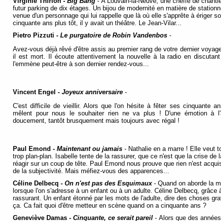
Virginie Thirion -
Big Bang
- A Louvain-la-Neuve, une cheffe de chantie
futur parking de dix étages. Un bijou de modernité en matière de station
venue d'un personnage qui lui rappelle que là où elle s'apprête à ériger so
cinquante ans plus tôt, il y avait un théâtre. Le Jean-Vilar...
Pietro Pizzuti -
Le purgatoire de Robin Vandenbos
-
Avez-vous déjà rêvé d'être assis au premier rang de votre dernier voyag
il est mort. Il écoute attentivement la nouvelle à la radio en discutan
l'emmène peut-être à son dernier rendez-vous...
Vincent Engel -
Joyeux anniversaire
-
C'est difficile de vieillir. Alors que l'on hésite à fêter ses cinquante
mêlent pour nous le souhaiter rien ne va plus ! D'une émotion à l'
doucement, tantôt brusquement mais toujours avec régal !
Paul Emond -
Maintenant ou jamais
- Nathalie en a marre ! Elle veut t
trop plan-plan. Isabelle tente de la rassurer, que ce n'est que la crise de 
réagir sur un coup de tête. Paul Emond nous prouve que rien n'est acquis
de la subjectivité. Mais méfiez-vous des apparences...
Céline Delbecq -
On n'est pas des Esquimaux
- Quand on aborde la m
lorsque l'on s'adresse à un enfant ou à un adulte. Céline Delbecq, grâc
rassurant. Un enfant étonné par les mots de l'adulte, dire des choses gra
ça. Ca fait quoi d'être metteur en scène quand on a cinquante ans ?
Geneviève Damas -
Cinquante, ce serait pareil
- Alors que des années 