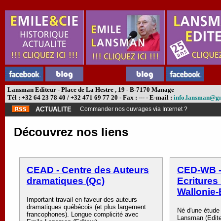
Lansman Editeur - Place de La Hestre , 19 - B-7170 Manage
Tél : +32 64 23 78 40 / +32 471 69 77 20 - Fax : --- - E-mail :
info.lansman@g
ACTUALITE
Commander nos ouvrages via Internet ?
Découvrez nos liens
CEAD - Centre des Auteurs
CED-WB -
dramatiques (Qc)
Ecritures
Wallonie-
Important travail en faveur des auteurs
dramatiques québécois (et plus largement
Né d'une étude 
francophones). Longue complicité avec
Lansman (Edite