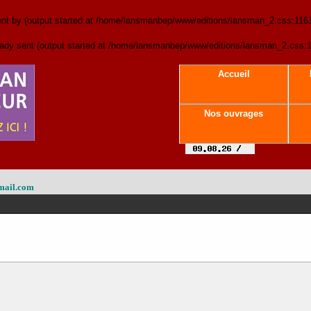
sent by (output started at /home/lansmanbep/www/editions/lansman_2.css:116
lready sent (output started at /home/lansmanbep/www/editions/lansman_2.css:
Accueil
Nos ouvrages
mail.com