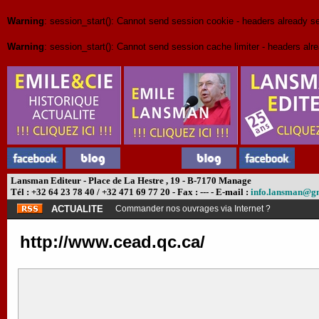
Warning
: session_start(): Cannot send session cookie - headers already 
Warning
: session_start(): Cannot send session cache limiter - headers a
Lansman Editeur - Place de La Hestre , 19 - B-7170 Manage
Tél : +32 64 23 78 40 / +32 471 69 77 20 - Fax : --- - E-mail :
info.lansman@g
ACTUALITE
Commander nos ouvrages via Internet ?
http://www.cead.qc.ca/