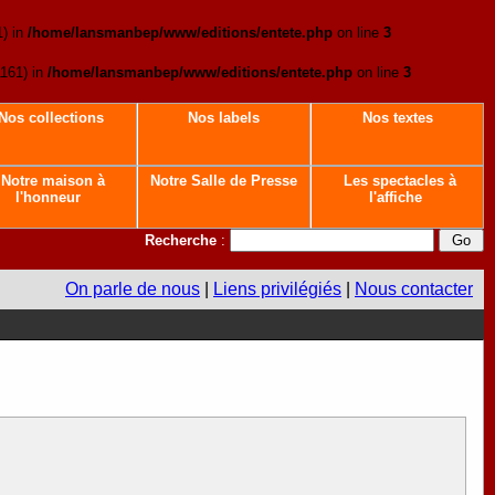
1) in
/home/lansmanbep/www/editions/entete.php
on line
3
1161) in
/home/lansmanbep/www/editions/entete.php
on line
3
Nos collections
Nos labels
Nos textes
Notre maison à
Notre Salle de Presse
Les spectacles à
l'honneur
l'affiche
Recherche
:
On parle de nous
|
Liens privilégiés
|
Nous contacter