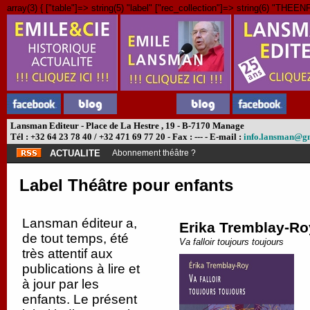
array(3) { ["table"]=> string(5) "label" ["rec_collection"]=> string(6) "THEENF"
Lansman Editeur - Place de La Hestre , 19 - B-7170 Manage
Tél : +32 64 23 78 40 / +32 471 69 77 20 - Fax : --- - E-mail :
info.lansman@g
ACTUALITE
Abonnement théâtre ?
Label Théâtre pour enfants
Lansman éditeur a,
Erika Tremblay-Ro
de tout temps, été
Va falloir toujours toujours
très attentif aux
publications à lire et
à jour par les
enfants. Le présent