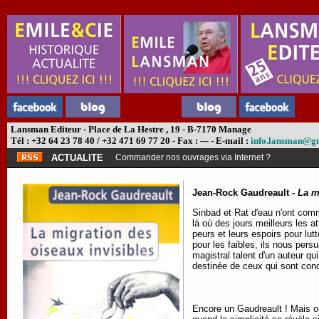
Lansman Editeur - Place de La Hestre , 19 - B-7170 Manage
Tél : +32 64 23 78 40 / +32 471 69 77 20 - Fax : --- - E-mail :
info.lansman@g
ACTUALITE
Commander nos ouvrages via Internet ?
Jean-Rock Gaudreault -
La m
Sinbad et Rat d'eau n'ont comme
là où des jours meilleurs les a
peurs et leurs espoirs pour lut
pour les faibles, ils nous per
magistral talent d'un auteur qu
destinée de ceux qui sont con
Encore un Gaudreault ! Mais on