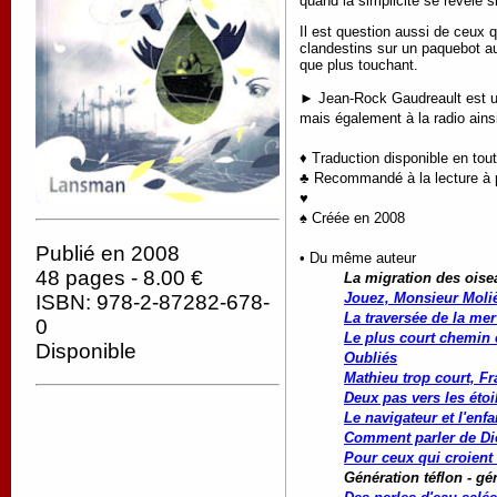
quand la simplicité se révèle s
Il est question aussi de ceux 
clandestins sur un paquebot au 
que plus touchant.
► Jean-Rock Gaudreault est un 
mais également à la radio ainsi
♦ Traduction disponible en tou
♣ Recommandé à la lecture à par
♥
♠ Créée en 2008
Publié en 2008
• Du même auteur
48 pages - 8.00 €
La migration des oise
Jouez, Monsieur Moliè
ISBN: 978-2-87282-678-
La traversée de la mer
0
Le plus court chemin e
Disponible
Oubliés
Mathieu trop court, Fr
Deux pas vers les étoi
Le navigateur et l'enfa
Comment parler de Di
Pour ceux qui croient 
Génération téflon - gé