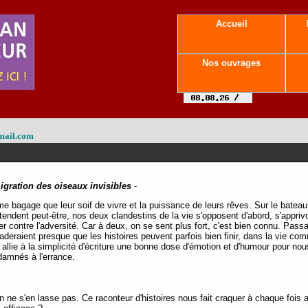
Accueil
Nos ouvrages
mail.com
igration des oiseaux invisibles
-
 bagage que leur soif de vivre et la puissance de leurs rêves. Sur le bateau d'
ttendent peut-être, nos deux clandestins de la vie s'opposent d'abord, s'apprivo
ter contre l'adversité. Car à deux, on se sent plus fort, c'est bien connu. Pas
suaderaient presque que les histoires peuvent parfois bien finir, dans la vie 
i allie à la simplicité d'écriture une bonne dose d'émotion et d'humour pour nous
damnés à l'errance.
 ne s'en lasse pas. Ce raconteur d'histoires nous fait craquer à chaque fois 