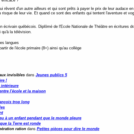
i efficace ?
qui rêvent d'un autre ailleurs et qui sont prêts à payer le prix de leur audac
risque de leur vie. Et quand ce sont des enfants qui tentent l'aventure et vog
écrivain québécois. Diplômé de l'Ecole Nationale de Théâtre en écritures dra
 qu'à la télévision.
tes langues
tir de l'école primaire (8+) ainsi qu'au collège
aux invisibles
dans
Jeunes publics 5
re !
 intérieure
ntre l'école et la maison
ançois trop long
les
nt
eu à un enfant pendant que le monde pleure
que la Terre est ronde
nération ration
dans
Petites pièces pour dire le monde