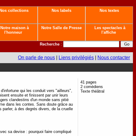
Nos collections
Nos labels
Nos textes
Notre maison à
Notre Salle de Presse
Les spectacles à
l'honneur
l'affiche
Recherche
:
On parle de nous
|
Liens privilégiés
|
Nous contacter
41 pages
2 comédiens
infortune qui les conduit vers "ailleurs",
Texte théâtral
isent ensuite et finissent par unir leurs
sagers clandestins d'un monde sans pitié
comme dans les contes. Sans doute grâce au
 parler, à des degrés divers, de la cruelle
avec sa devise : pourquoi faire compliqué