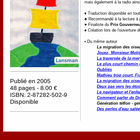
mais également à la radio ainsi
♦ Traduction disponible en tou
♣ Recommandé à la lecture à pa
♥ Finaliste du
Prix Gouverneu
♠ Création lors de l'ouverture 
• Du même auteur
La migration des oise
Jouez, Monsieur Moliè
La traversée de la mer
Le plus court chemin e
Oubliés
Mathieu trop court, Fr
Publié en 2005
La migration des oise
Deux pas vers les étoi
48 pages - 8.00 €
Le navigateur et l'enfa
ISBN: 2-87282-502-9
Comment parler de Di
Disponible
Génération téflon - gé
Des perles d'eau salée