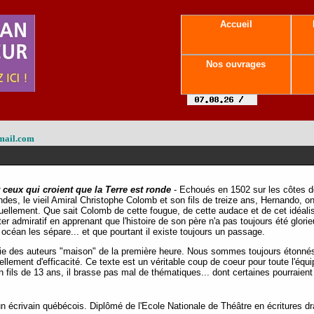
Accueil
Nos ouvrages
mail.com
 ceux qui croient que la Terre est ronde
- Echoués en 1502 sur les côtes de
des, le vieil Amiral Christophe Colomb et son fils de treize ans, Hernando, ont
uellement. Que sait Colomb de cette fougue, de cette audace et de cet idéali
r admiratif en apprenant que l'histoire de son père n'a pas toujours été glori
océan les sépare... et que pourtant il existe toujours un passage.
tie des auteurs "maison" de la première heure. Nous sommes toujours étonnés 
llement d'efficacité. Ce texte est un véritable coup de coeur pour toute l'équ
 fils de 13 ans, il brasse pas mal de thématiques... dont certaines pourraien
écrivain québécois. Diplômé de l'Ecole Nationale de Théâtre en écritures dra