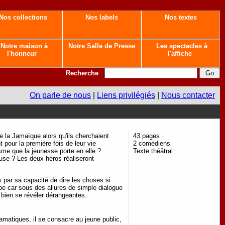
Nos collections
Nos labels
Nos textes
Notre maison à
Notre Salle de Presse
Les spectacles à
l'honneur
l'affiche
Recherche
:
On parle de nous
|
Liens privilégiés
|
Nous contacter
 la Jamaïque alors qu'ils cherchaient
43 pages
 pour la première fois de leur vie
2 comédiens
sme que la jeunesse porte en elle ?
Texte théâtral
euse ? Les deux héros réaliseront
par sa capacité de dire les choses si
ipe car sous des allures de simple dialogue
t bien se révéler dérangeantes.
matiques, il se consacre au jeune public,