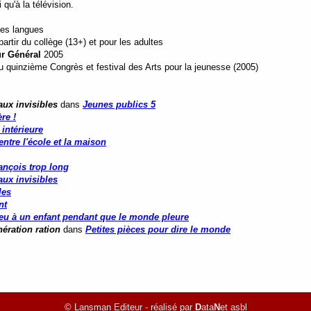
 qu'à la télévision.
tes langues
rtir du collège (13+) et pour les adultes
r Général
2005
du quinzième Congrès et festival des Arts pour la jeunesse (2005)
aux invisibles
dans
Jeunes publics 5
re !
 intérieure
ntre l'école et la maison
ançois trop long
aux invisibles
les
nt
eu à un enfant pendant que le monde pleure
nération ration
dans
Petites pièces pour dire le monde
© Lansman Editeur - réalisé par
D
ata
N
et asbl