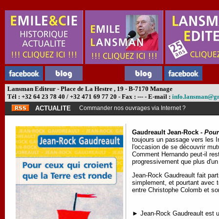
Lansman Editeur - Place de La Hestre , 19 - B-7170 Manage
Tél : +32 64 23 78 40 / +32 471 69 77 20 - Fax : --- - E-mail :
info.lansman@g
ACTUALITE
Commander nos ouvrages via Internet ?
Gaudreault Jean-Rock -
Pour
toujours un passage vers les In
l'occasion de se découvrir mut
Comment Hernando peut-il reste
progressivement que plus d'un 
Jean-Rock Gaudreault fait par
simplement, et pourtant avec te
entre Christophe Colomb et son
► Jean-Rock Gaudreault est un 