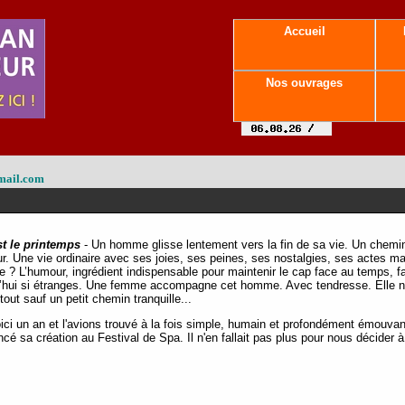
Accueil
Nos ouvrages
mail.com
st le printemps
- Un homme glisse lentement vers la fin de sa vie. Un chemi
eur. Une vie ordinaire avec ses joies, ses peines, ses nostalgies, ses actes m
cle ? L’humour, ingrédient indispensable pour maintenir le cap face au temps, f
d’hui si étranges. Une femme accompagne cet homme. Avec tendresse. Elle n’es
tout sauf un petit chemin tranquille...
ici un an et l'avions trouvé à la fois simple, humain et profondément émouvant
é sa création au Festival de Spa. Il n'en fallait pas plus pour nous décider à