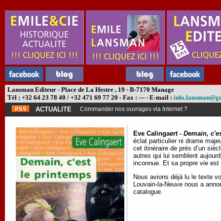
Lansman Editeur - Place de La Hestre , 19 - B-7170 Manage
Tél : +32 64 23 78 40 / +32 471 69 77 20 - Fax : --- - E-mail :
info.lansman@g
ACTUALITE
Commander nos ouvrages via Internet ?
Eve Calingaert -
Demain, c'e
éclat particulier ni drame maj
cet itinéraire de près d’un siè
autres qui lui semblent aujour
inconnue. Et sa propre vie est 
Nous avions déjà lu le texte vo
Louvain-la-Neuve nous a annonc
catalogue.