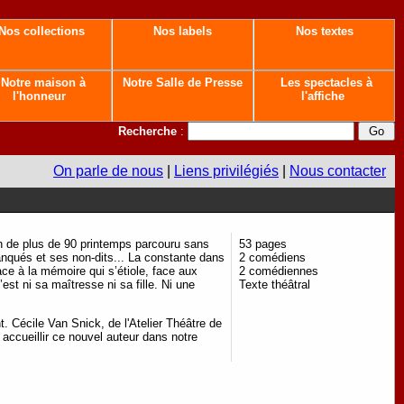
Nos collections
Nos labels
Nos textes
Notre maison à
Notre Salle de Presse
Les spectacles à
l'honneur
l'affiche
Recherche
:
On parle de nous
|
Liens privilégiés
|
Nous contacter
n de plus de 90 printemps parcouru sans
53 pages
anqués et ses non-dits... La constante dans
2 comédiens
ace à la mémoire qui s’étiole, face aux
2 comédiennes
t ni sa maîtresse ni sa fille. Ni une
Texte théâtral
. Cécile Van Snick, de l'Atelier Théâtre de
 accueillir ce nouvel auteur dans notre