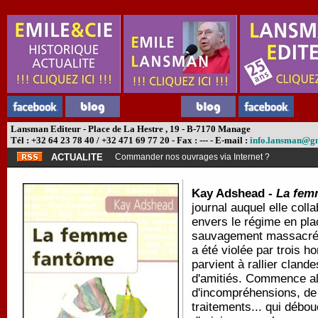
Lansman Editeur - Place de La Hestre , 19 - B-7170 Manage
Tél : +32 64 23 78 40 / +32 471 69 77 20 - Fax : --- - E-mail :
info.lansman@g
ACTUALITE
Commander nos ouvrages via Internet ?
Kay Adshead -
La fem
journal auquel elle colla
envers le régime en pla
sauvagement massacrée
a été violée par trois 
parvient à rallier cland
d'amitiés. Commence al
d'incompréhensions, de 
traitements... qui débo