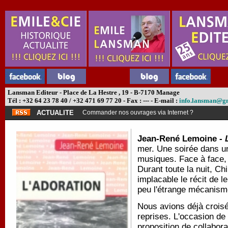
Lansman Editeur - Place de La Hestre , 19 - B-7170 Manage
Tél : +32 64 23 78 40 / +32 471 69 77 20 - Fax : --- - E-mail :
info.lansman@g
ACTUALITE
Commander nos ouvrages via Internet ?
Jean-René Lemoine -
mer. Une soirée dans un 
musiques. Face à face,
Durant toute la nuit, Ch
implacable le récit de l
peu l'étrange mécanism
Nous avions déjà croisé
reprises. L'occasion de 
proposition de collabor