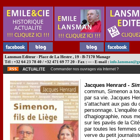
Lansman Editeur - Place de La Hestre , 19 - B-7170 Manage
Tél : +32 64 23 78 40 / +32 471 69 77 20 - Fax : --- - E-mail :
info.lansman@g
ACTUALITE
Commander nos ouvrages via Internet ?
Jacques Henrard -
Sim
commun, Simenon a touj
par sa vie. Jacques Henr
s'attachant aux pas du c
personnage. L'enquête d
d'hagiographie, nous m
sur les pavés de la Cit
par toutes les femmes q
verve du petit journali