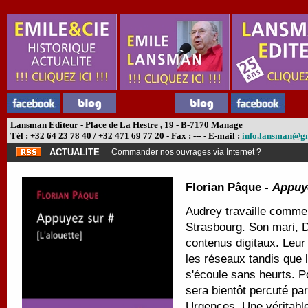
Lansman Editeur - Place de La Hestre , 19 - B-7170 Manage
Tél : +32 64 23 78 40 / +32 471 69 77 20 - Fax : --- - E-mail :
info.lansman@g
ACTUALITE
Commander nos ouvrages via Internet ?
Florian Pâque -
Appuye
Audrey travaille comme
Strasbourg. Son mari, D
contenus digitaux. Leur 
les réseaux tandis que l
s'écoule sans heurts. P
sera bientôt percuté pa
Urgences. Une véritable