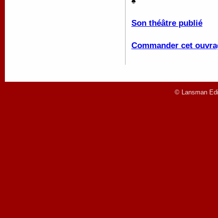
♠
Son théâtre publié
Commander cet ouvra
© Lansman Edit