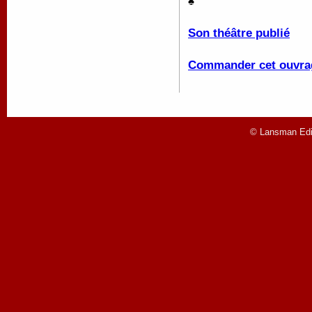
♠
Son théâtre publié
Commander cet ouvra
© Lansman Edit