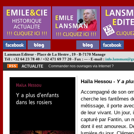
Lansman Editeur - Place de La Hestre , 19 - B-7170 Manage
Tél : +32 64 23 78 40 / +32 471 69 77 20 - Fax : --- - E-mail :
info.lansman@g
ACTUALITE
Commander nos ouvrages via Internet ?
Haïla Hessou -
Y a plu
Accompagné de son ombr
cherche les fantômes d
métissage, il porte avec
de leur vivant.
Un jour, 
capturé par Fantin, un 
dont il est amoureux.
De
lumière du jour, Clémenc