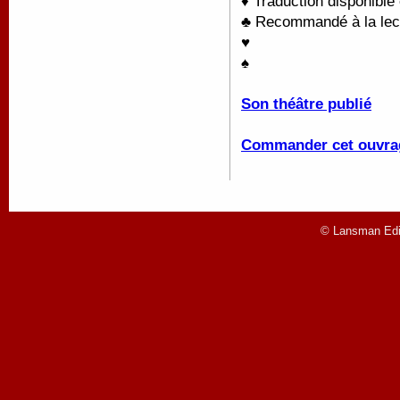
♦ Traduction disponible
♣ Recommandé à la lectu
♥
♠
Son théâtre publié
Commander cet ouvra
© Lansman Edit