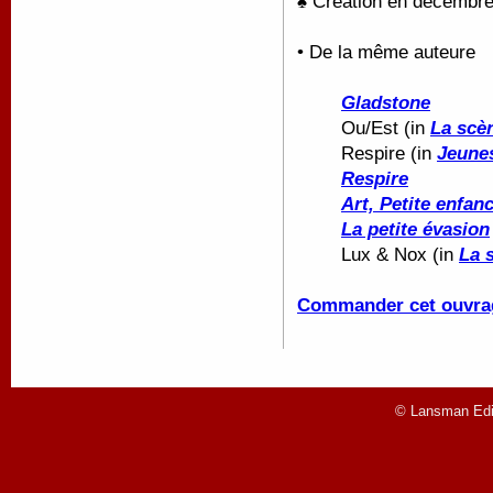
♠ Création en décembre
• De la même auteure
Gladstone
Ou/Est (in
La scè
Respire (in
Jeunes
Respire
Art, Petite enfanc
La petite évasion
Lux & Nox (in
La 
Commander cet ouvra
© Lansman Edit