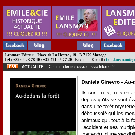
Lansman Editeur - Place de La Hestre , 19 - B-7170 Manage
Tél : +32 64 23 78 40 / +32 471 69 77 20 - Fax : --- - E-mail :
info.lansman@g
ACTUALITE
Commander nos ouvrages via Internet ?
Daniela Ginevro -
Au-d
Ils sont trois, trois enf
depuis qu'ils se sont év
dans une forêt mystérieu
déboussolé qui les mena
animaux qui, tout à la fo
l'accident et ses multip
inattendu, d'une sensibil