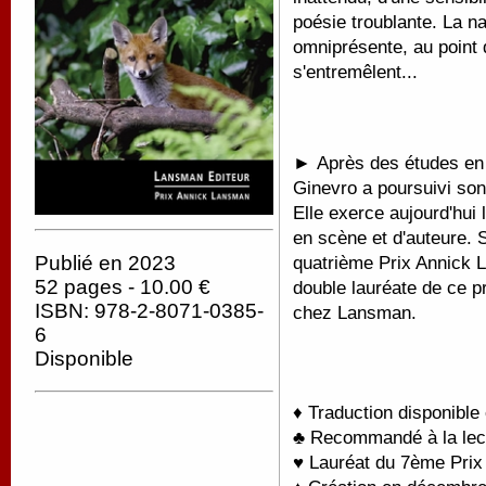
poésie troublante. La na
omniprésente, au point d
s'entremêlent...
►
Après des études en l
Ginevro a poursuivi son
Elle exerce aujourd'hui
en scène et d'auteure.
Publié en 2023
quatrième Prix Annick 
52 pages - 10.00 €
double lauréate de ce p
ISBN: 978-2-8071-0385-
chez Lansman.
6
Disponible
♦ Traduction disponible
♣ Recommandé à la lectu
♥ Lauréat du 7ème Pri