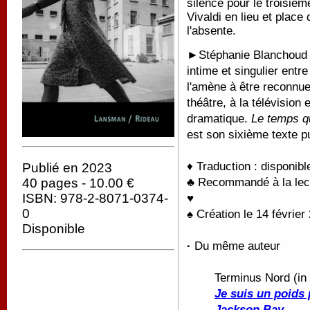
silence pour le troisiè
Vivaldi en lieu et place
l'absente.
►
Stéphanie Blanchoud 
intime et singulier entre
l'amène à être reconnue 
théâtre, à la télévision
dramatique.
Le temps qu
est son sixième texte 
♦ Traduction : disponib
Publié en 2023
40 pages - 10.00 €
♣ Recommandé à la lectu
ISBN: 978-2-8071-0374-
♥
0
♠ Création le 14 févrie
Disponible
·
Du même auteur
Terminus Nord (in
Je suis un poids
Jackson Bay