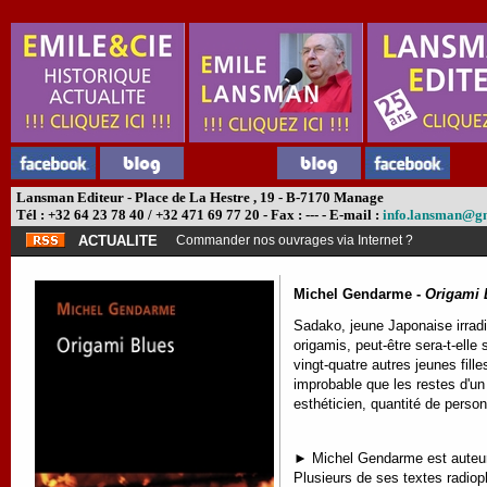
Lansman Editeur - Place de La Hestre , 19 - B-7170 Manage
Tél : +32 64 23 78 40 / +32 471 69 77 20 - Fax : --- - E-mail :
info.lansman@g
ACTUALITE
Commander nos ouvrages via Internet ?
Michel Gendarme -
Origami 
Sadako, jeune Japonaise irradié
origamis, peut-être sera-t-elle
vingt-quatre autres jeunes fille
improbable que les restes d'un
esthéticien, quantité de perso
►
Michel Gendarme est auteur 
Plusieurs de ses textes radiop