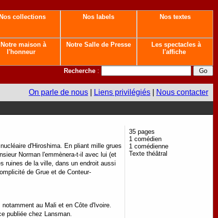
Nos collections
Nos labels
Nos textes
Notre maison à
Notre Salle de Presse
Les spectacles à
l'honneur
l'affiche
Recherche
:
On parle de nous
|
Liens privilégiés
|
Nous contacter
35 pages
1 comédien
nucléaire d'Hiroshima. En pliant mille grues
1 comédienne
Texte théâtral
onsieur Norman l'emmènera-t-il avec lui (et
s ruines de la ville, dans un endroit aussi
complicité de Grue et de Conteur-
 notamment au Mali et en Côte d'Ivoire.
ce publiée chez Lansman.