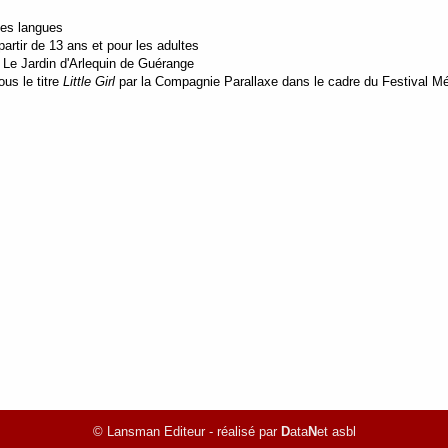
tes langues
rtir de 13 ans et pour les adultes
0 Le Jardin d'Arlequin de Guérange
ous le titre
Little Girl
par la Compagnie Parallaxe dans le cadre du Festival Mé
© Lansman Editeur - réalisé par
D
ata
N
et asbl