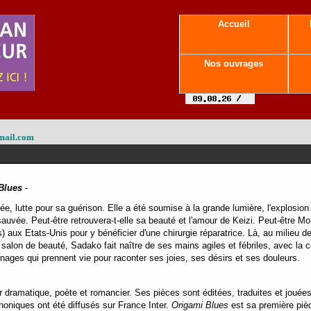
Accueil
Nos ouvrages
mail.com
Blues
-
e, lutte pour sa guérison. Elle a été soumise à la grande lumière, l'explosion 
 sauvée. Peut-être retrouvera-t-elle sa beauté et l'amour de Keizi. Peut-être M
s) aux Etats-Unis pour y bénéficier d'une chirurgie réparatrice. Là, au milieu de
 salon de beauté, Sadako fait naître de ses mains agiles et fébriles, avec la 
nnages qui prennent vie pour raconter ses joies, ses désirs et ses douleurs.
dramatique, poète et romancier. Ses pièces sont éditées, traduites et jouées
honiques ont été diffusés sur France Inter.
Origami Blues
est sa première piè