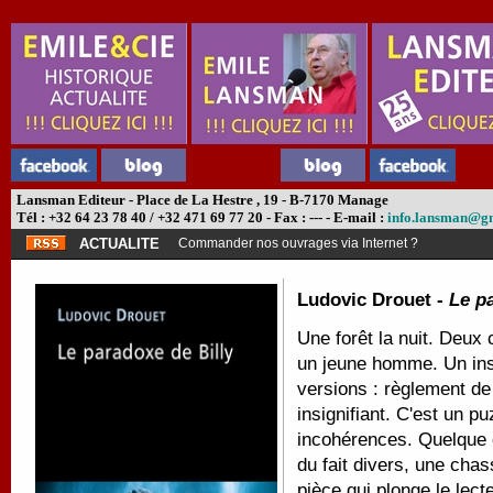
Lansman Editeur - Place de La Hestre , 19 - B-7170 Manage
Tél : +32 64 23 78 40 / +32 471 69 77 20 - Fax : --- - E-mail :
info.lansman@g
ACTUALITE
Commander nos ouvrages via Internet ?
Ludovic Drouet -
Le p
Une forêt la nuit. Deux
un jeune homme. Un insp
versions : règlement de
insignifiant. C'est un 
incohérences. Quelque c
du fait divers, une cha
pièce qui plonge le lect