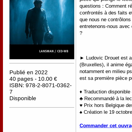
questions : Comment r
confrontés à des faits 
que nous ne contrôlons 
entretenons-nous avec
?
►
Ludovic Drouet est a
(Bruxelles), il anime ég
notamment en milieu psy
Publié en 2022
est sa première pièce 
40 pages - 10.00 €
ISBN: 978-2-8071-0362-
7
♦ Traduction disponible
Disponible
♣ Recommandé à la lectu
♥ Prix hors Belgique d
♠ Création le 19 octobr
Commander cet ouvra