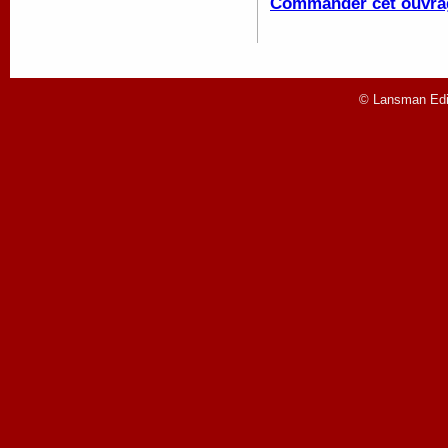
Commander cet ouvra
© Lansman Edit