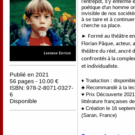
l'entrepôt, s'y enferme e
poétique d'un homme or
invisible de nos sociét
à se taire et à continue
cherche sa place.
►
Formé au théâtre en 
Florian Pâque, acteur,
théâtre du réel, ancré 
confrontés à la complex
et individualiste.
Publié en 2021
♦ Traduction : disponib
56 pages - 10.00 €
ISBN: 978-2-8071-0327-
♣ Recommandé à la lectu
6
♥ Prix Découverte 2021 
Disponible
littérature françaises d
♠ Création le 16 septe
(Saran, France)