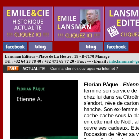
Lansman Editeur - Place de La Hestre , 19 - B-7170 Manage
Tél : +32 64 23 78 40 / +32 471 69 77 20 - Fax : --- - E-mail :
info.lansman@g
ACTUALITE
Commander nos ouvrages via Internet ?
Florian Pâque -
Etienn
termine son service de 
chez lui dans sa Citroë
s'endort, rêve de carto
hanche. Son ex-femme tr
cache-cache sous la plat
en cette nuit de Noël, a
ouvre ses cadeaux, Etien
l'occasion de rêver sa v