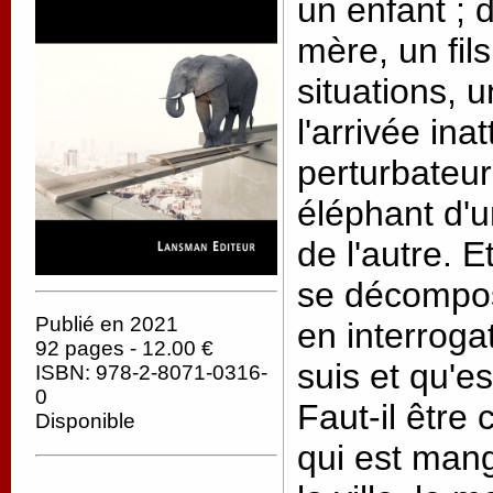
un enfant ; 
mère, un fil
situations, 
l'arrivée in
perturbateur
éléphant d'u
de l'autre. E
se décompose
Publié en 2021
en interroga
92 pages - 12.00 €
suis et qu'e
ISBN: 978-2-8071-0316-
0
Faut-il être
Disponible
qui est mang