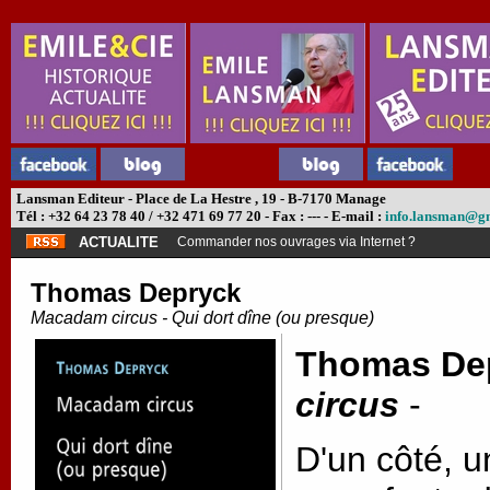
Lansman Editeur - Place de La Hestre , 19 - B-7170 Manage
Tél : +32 64 23 78 40 / +32 471 69 77 20 - Fax : --- - E-mail :
info.lansman@g
ACTUALITE
Abonnement théâtre ?
Thomas Depryck
Macadam circus - Qui dort dîne (ou presque)
Thomas De
circus
-
D'un côté, 