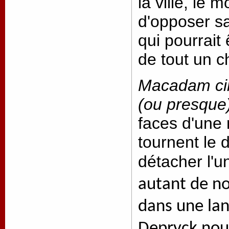
la ville, le
d'opposer s
qui pourrait 
de tout un c
Macadam ci
(ou presque
faces d'une 
tournent le 
détacher l'u
autant de n
dans une la
Depryck nous