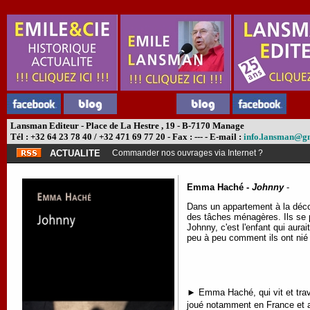
Lansman Editeur - Place de La Hestre , 19 - B-7170 Manage
Tél : +32 64 23 78 40 / +32 471 69 77 20 - Fax : --- - E-mail :
info.lansman@g
ACTUALITE
Commander nos ouvrages via Internet ?
Emma Haché -
Johnny
-
Dans un appartement à la décora
des tâches ménagères. Ils se p
Johnny, c'est l'enfant qui aura
peu à peu comment ils ont nié
► Emma Haché, qui vit et trav
joué notamment en France et a