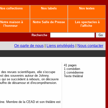
Nos collections
Nos labels
Nos textes
Notre maison à
Notre Salle de Presse
Les spectacles à
l'honneur
l'affiche
Recherche
:
On parle de nous
|
Liens privilégiés
|
Nous contacter
41 pages
1 comédien
 des revues scientifiques, elle s'occupe
1 comédienne
'est des souvenirs autour de Johnny.
Texte théâtral
ènes qui se succèdent à rebours, on découvre
ouffre de désamour et d'incompréhension.
ène.
Membre de la CEAD et son théâtre est