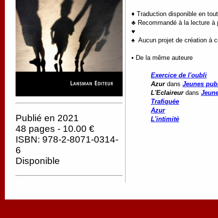
♦ Traduction disponible en tou
♣ Recommandé à la lecture à pa
♥
♠ Aucun projet de création à c
• De la même auteure
Exercice de l'oubli
Azur
dans
Jeunes publ
L'Eclaireur
dans
Jeune
Trafiquée
Azur
Publié en 2021
L'intimité
48 pages - 10.00 €
ISBN: 978-2-8071-0314-
6
Disponible