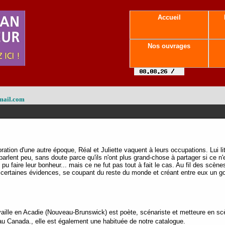
Accueil
Nos ouvrages
mail.com
tion d'une autre époque, Réal et Juliette vaquent à leurs occupations. Lui lit
arlent peu, sans doute parce qu'ils n'ont plus grand-chose à partager si ce n
it pu faire leur bonheur... mais ce ne fut pas tout à fait le cas. Au fil des sc
 certaines évidences, se coupant du reste du monde et créant entre eux un g
aille en Acadie (Nouveau-Brunswick) est poète, scénariste et metteure en sc
u Canada., elle est également une habituée de notre catalogue.