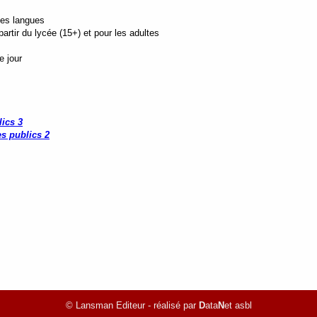
tes langues
rtir du lycée (15+) et pour les adultes
e jour
ics 3
s publics 2
© Lansman Editeur - réalisé par
D
ata
N
et asbl