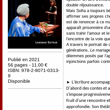
double réjouissance.
Mais Sofia a toujours b
affirmer ses propres cho
est de renoncer à ce mar
apparaît prisonnière d'
sans trahir l'amour et l
l'encontre de la voie qu
A travers le portrait d
générations,
Le mariag
dilemmes posés par l'a
Publié en 2021
injonctions parfois cont
56 pages - 11.00 €
ISBN: 978-2-8071-0313-
9
Disponible
►
L'écriture accompag
D'abord des contes et a
s'impose progressivement
fruit d'une rencontre e
approfondie. Son théât