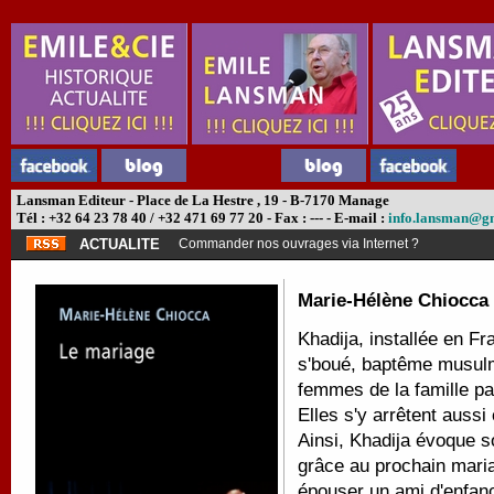
Lansman Editeur - Place de La Hestre , 19 - B-7170 Manage
Tél : +32 64 23 78 40 / +32 471 69 77 20 - Fax : --- - E-mail :
info.lansman@g
ACTUALITE
Commander nos ouvrages via Internet ?
Marie-Hélène Chiocca
Khadija, installée en F
s'boué, baptême musulma
femmes de la famille pa
Elles s'y arrêtent aussi
Ainsi, Khadija évoque s
grâce au prochain mariag
épouser un ami d'enfanc