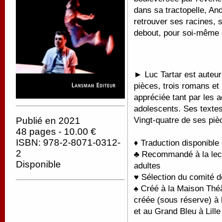
dans sa tractopelle, An
retrouver ses racines, s
debout, pour soi-même e
► Luc Tartar est auteur
pièces, trois romans et 
appréciée tant par les a
adolescents. Ses texte
Vingt-quatre de ses pi
Publié en 2021
48 pages - 10.00 €
ISBN: 978-2-8071-0312-
♦ Traduction disponible
2
♣ Recommandé à la lectu
Disponible
adultes
♥ Sélection du comité d
♠
Créé à la Maison Théâ
créée (sous réserve) à 
et au Grand Bleu à Lille