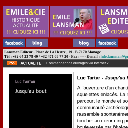
Lansman Editeur - Place de La Hestre , 19 - B-7170 Manage
Tél : +32 64 23 78 40 / +32 471 69 77 20 - Fax : --- - E-mail :
info.lansman@g
ACTUALITE
Commander nos ouvrages via Internet ?
Luc Tartar -
Jusqu'au 
A l'ouverture d'un chan
squelettes enlacés. La 
parcourt le monde et so
communauté archéologiqu
rassemble spontanément
toucher au cœur cinq pe
bouleversée par l'événe