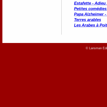
Estafette - Adieu
Petites comédies 
Papa Alzheimer -
Terres arables
Les Arabes à Poit
© Lansman Edit