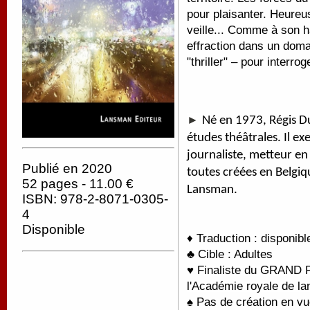
pour plaisanter. Heureu
veille... Comme à son h
effraction dans un domai
"thriller" – pour interro
►
Né en 1973, Régis D
études théâtrales. Il ex
journaliste, metteur en
Publié en 2020
toutes créées en Belgiqu
52 pages - 11.00 €
Lansman.
ISBN: 978-2-8071-0305-
4
Disponible
♦ Traduction : disponib
♣ Cible : Adultes
♥
F
inaliste du GRAND
l'Académie royale de lan
♠ Pas de création en vu