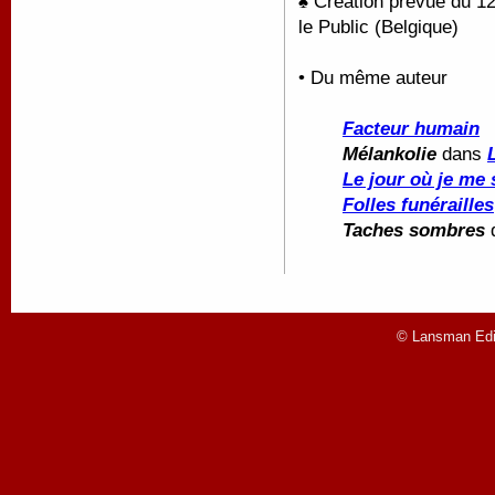
♠ Création prévue du 1
le Public (Belgique)
• Du même auteur
Facteur humain
Mélankolie
dans
Le jour où je me 
Folles funérailles
Taches sombres
© Lansman Edit