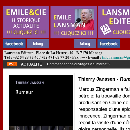
Lansman Editeur - Place de La Hestre , 19 - B-7170 Manage
Tél : +32 64 23 78 40 / +32 471 69 77 20 - Fax : --- - E-mail :
info.lansman@g
ACTUALITE
Commander nos ouvrages via Internet ?
Thierry Janssen -
Rum
Marcus Zingerman a fait
pétrole: la trouvaille d
produisant en Chine ce 
responsables d'une épid
innocence, Zingerman es
reçoit la visite d'une cé
gloire personnelle. Ils v