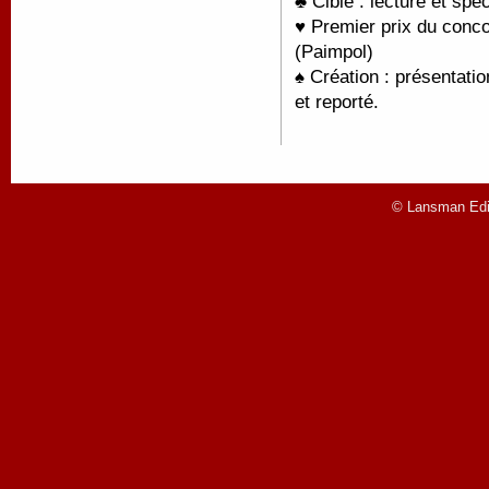
♣ Cible : lecture et spe
♥ Premier prix du conco
(Paimpol)
♠ Création : présentati
et reporté.
© Lansman Edit