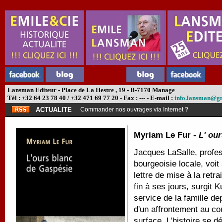
Lansman Editeur - Place de La Hestre , 19 - B-7170 Manage
Tél : +32 64 23 78 40 / +32 471 69 77 20 - Fax : --- - E-mail :
info.lansman@g
ACTUALITE
Commander nos ouvrages via Internet ?
Myriam Le Fur -
L' ou
Jacques LaSalle, profes
bourgeoisie locale, voit
lettre de mise à la retra
fin à ses jours, surgit
service de la famille d
d'un affrontement au co
surface. L'histoire se 