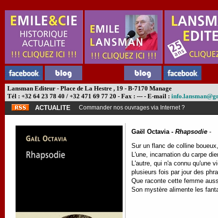
Lansman Editeur - Place de La Hestre , 19 - B-7170 Manage
Tél : +32 64 23 78 40 / +32 471 69 77 20 - Fax : --- - E-mail :
info.lansman@g
ACTUALITE
Commander nos ouvrages via Internet ?
Gaël Octavia -
Rhapsodie
-
Sur un flanc de colline boueux
L'une, incarnation du carpe die
L'autre, qui n'a connu qu'une v
plusieurs fois par jour des p
Que raconte cette femme aussi o
Son mystère alimente les fantas