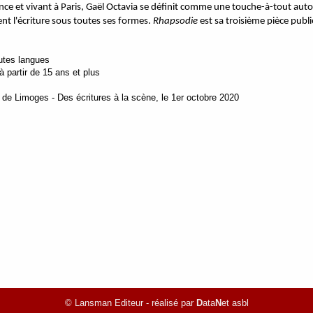
ce et vivant à Paris, Gaël Octavia se définit comme une touche-à-tout autod
ent l'écriture sous toutes ses formes.
Rhapsodie
est sa troisième pièce publ
outes langues
 à partir de 15 ans et plus
 de Limoges - Des écritures à la scène, le 1er octobre 2020
© Lansman Editeur - réalisé par
D
ata
N
et asbl