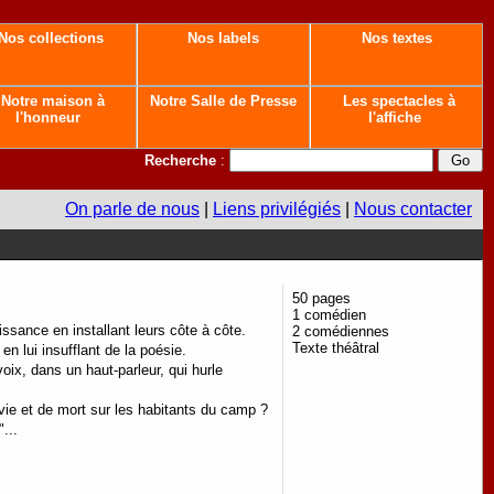
Nos collections
Nos labels
Nos textes
Notre maison à
Notre Salle de Presse
Les spectacles à
l'honneur
l'affiche
Recherche
:
On parle de nous
|
Liens privilégiés
|
Nous contacter
50 pages
1 comédien
ssance en installant leurs côte à côte.
2 comédiennes
Texte théâtral
en lui insufflant de la poésie.
voix, dans un haut-parleur, qui hurle
 vie et de mort sur les habitants du camp ?
...