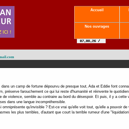
Accueil
Nos ouvrages
mail.com
, dans un camp de fortune dépourvu de presque tout, Ada et Eddie font connai
m, préserve farouchement ce qui lui reste d'humanité et réinvente le quotidien 
ie de violence, semble au contraire au bord du désespoir. Et puis, il y a cette 
hrases dans une langue incompréhensible.
mniprésente qu'invisible ? Est-ce vrai qu'elle voit tout, qu'elle a pouvoir de
mes les plus terribles, d'autant que court la terrible rumeur d'une "liquidation"