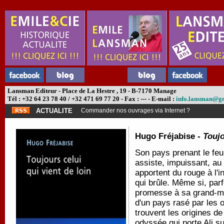
Lansman Editeur - Place de La Hestre , 19 - B-7170 Manage
Tél : +32 64 23 78 40 / +32 471 69 77 20 - Fax : --- - E-mail :
info.lansman@g
ACTUALITE
Commander nos ouvrages via Internet ?
Hugo Fréjabise -
Toujo
Son pays prenant le feu
assiste, impuissant, au 
apportent du rouge à l'in
qui brûle. Même si, parfo
promesse à sa grand-mère
d'un pays rasé par les
trouvent les origines de
odyssée qui porte Ali su