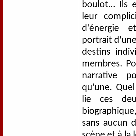
boulot... Ils
leur complic
d'énergie e
portrait d'une
destins indi
membres. Pou
narrative p
qu'une. Quel
lie ces de
biographiqu
sans aucun d
scène et à la 