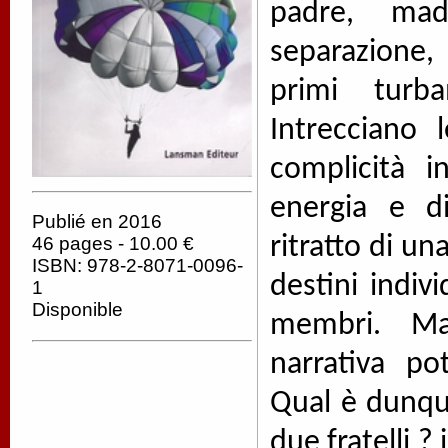
padre, madr
separazione,
primi turba
Intrecciano 
complicità 
energia e d
Publié en 2016
ritratto di un
46 pages - 10.00 €
ISBN: 978-2-8071-0096-
destini indiv
1
Disponible
membri. Ma
narrativa po
Qual è dunque
due fratelli ?