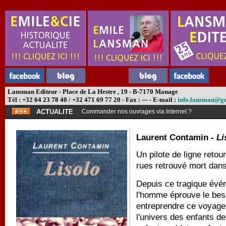
Lansman Editeur - Place de La Hestre , 19 - B-7170 Manage
Tél : +32 64 23 78 40 / +32 471 69 77 20 - Fax : --- - E-mail :
info.lansman@g
ACTUALITE
Commander nos ouvrages via Internet ?
Laurent Contamin -
Li
Un pilote de ligne retou
rues retrouvé mort dans 
Depuis ce tragique évén
l'homme éprouve le beso
entreprendre ce voyage 
l'univers des enfants d