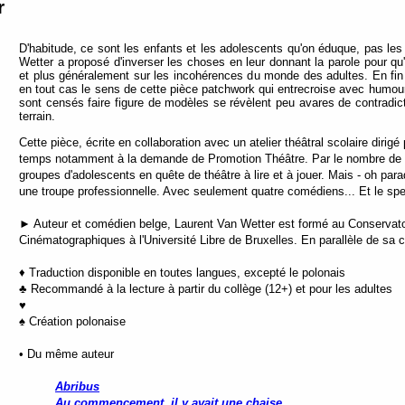
r
D'habitude, ce sont les enfants et les adolescents qu'on éduque, pas les 
Wetter a proposé d'inverser les choses en leur donnant la parole pour qu'
et plus généralement sur les incohérences du monde des adultes. En fin 
en tout cas le sens de cette pièce patchwork qui entrecroise avec humour 
sont censés faire figure de modèles se révèlent peu avares de contradictio
terrain.
Cette pièce, écrite en collaboration avec un atelier théâtral scolaire diri
temps notamment à la demande de Promotion Théâtre. Par le nombre de rôles
groupes d'adolescents en quête de théâtre à lire et à jouer. Mais - oh par
une troupe professionnelle. Avec seulement quatre comédiens... Et le spec
► Auteur et comédien belge, Laurent Van Wetter est formé au Conservatoire
Cinématographiques à l'Université Libre de Bruxelles. En parallèle de sa carr
♦ Traduction disponible en toutes langues, excepté le polonais
♣ Recommandé à la lecture à partir du collège (12+) et pour les adultes
♥
♠ Création polonaise
• Du même auteur
Abribus
Au commencement, il y avait une chaise