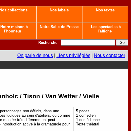
Nos collections
Nos labels
Nos textes
Notre maison à
Notre Salle de Presse
Les spectacles à
l'honneur
l'affiche
Recherche
:
On parle de nous
|
Liens privilégiés
|
Nous contacter
olc / Tison / Van Wetter / Vielle
 personnages non définis, dans une
5 pages
ices ludiques au sein d'ateliers, ou comme
1 comédien
ne montée très différemment peut
1 comédienne
e introduction active à la dramaturgie pour
Texte théâtral