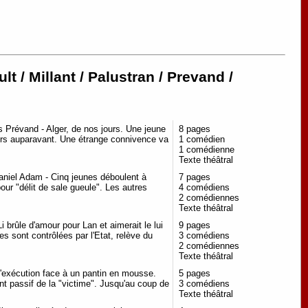
t / Millant / Palustran / Prevand /
 Prévand - Alger, de nos jours. Une jeune
8 pages
ours auparavant. Une étrange connivence va
1 comédien
1 comédienne
Texte théâtral
aniel Adam - Cinq jeunes déboulent à
7 pages
our "délit de sale gueule". Les autres
4 comédiens
2 comédiennes
Texte théâtral
i brûle d'amour pour Lan et aimerait le lui
9 pages
s sont contrôlées par l'Etat, relève du
3 comédiens
2 comédiennes
Texte théâtral
d'exécution face à un pantin en mousse.
5 pages
nt passif de la "victime". Jusqu'au coup de
3 comédiens
Texte théâtral