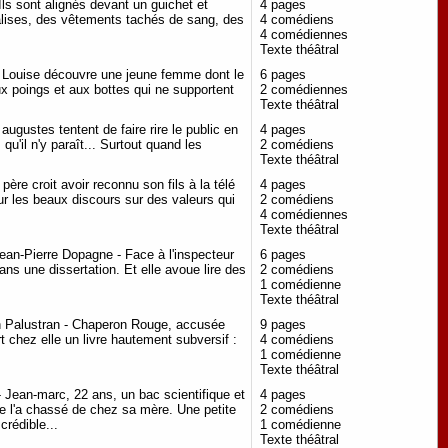
 Ils sont alignés devant un guichet et
4 pages
valises, des vêtements tachés de sang, des
4 comédiens
4 comédiennes
Texte théâtral
e, Louise découvre une jeune femme dont le
6 pages
x poings et aux bottes qui ne supportent
2 comédiennes
Texte théâtral
augustes tentent de faire rire le public en
4 pages
qu'il n'y paraît... Surtout quand les
2 comédiens
Texte théâtral
ère croit avoir reconnu son fils à la télé
4 pages
ur les beaux discours sur des valeurs qui
2 comédiens
4 comédiennes
Texte théâtral
ean-Pierre Dopagne - Face à l'inspecteur
6 pages
ans une dissertation. Et elle avoue lire des
2 comédiens
1 comédienne
Texte théâtral
an Palustran - Chaperon Rouge, accusée
9 pages
rt chez elle un livre hautement subversif :
4 comédiens
1 comédienne
Texte théâtral
 Jean-marc, 22 ans, un bac scientifique et
4 pages
re l'a chassé de chez sa mère. Une petite
2 comédiens
crédible...
1 comédienne
Texte théâtral