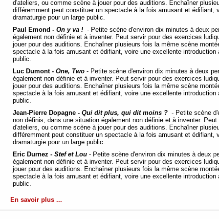
d'ateliers, ou comme scène à jouer pour des auditions. Enchaîner plusi
différemment peut constituer un spectacle à la fois amusant et édifiant, v
dramaturgie pour un large public.
Paul Emond -
On y va !
- Petite scène d'environ dix minutes à deux pe
également non définie et à inventer. Peut servir pour des exercices ludi
jouer pour des auditions. Enchaîner plusieurs fois la même scène montée
spectacle à la fois amusant et édifiant, voire une excellente introduction
public.
Luc Dumont -
One, Two
- Petite scène d'environ dix minutes à deux pe
également non définie et à inventer. Peut servir pour des exercices ludi
jouer pour des auditions. Enchaîner plusieurs fois la même scène montée
spectacle à la fois amusant et édifiant, voire une excellente introduction
public.
Jean-Pierre Dopagne -
Qui dit plus, qui dit moins ?
- Petite scène d
non définis, dans une situation également non définie et à inventer. Peut
d'ateliers, ou comme scène à jouer pour des auditions. Enchaîner plusi
différemment peut constituer un spectacle à la fois amusant et édifiant, v
dramaturgie pour un large public.
Eric Durnez -
Stef et Lou
-
Petite scène d'environ dix minutes à deux p
également non définie et à inventer. Peut servir pour des exercices ludi
jouer pour des auditions. Enchaîner plusieurs fois la même scène montée
spectacle à la fois amusant et édifiant, voire une excellente introduction
public.
En savoir plus ...