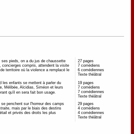
ses pieds, on a du jus de chaussette
27 pages
 concierges compris, attendent la visite
7 comédiens
e territoire où la violence a remplacé le
6 comédiennes
Texte théâtral
 les enfants se mettent à parler du
19 pages
e, Mélibée, Alcidias, Siméon et leurs
7 comédiens
7 comédiennes
nt qu'il en sera fait bon usage.
Texte théâtral
 se penchent sur l'horreur des camps
29 pages
traite, mais par le biais des destins
4 comédiens
tail et privés des droits les plus
4 comédiennes
Texte théâtral