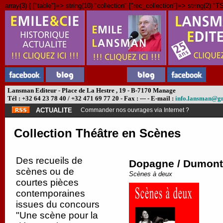
array(3) { ["table"]=> string(10) "collection" ["rec_collection"]=> string(2) "TS
Lansman Editeur - Place de La Hestre , 19 - B-7170 Manage
Tél : +32 64 23 78 40 / +32 471 69 77 20 - Fax : --- - E-mail :
info.lansman@g
ACTUALITE
Abonnement théâtre ?
Collection Théâtre en Scènes
Des recueils de
Dopagne / Dumont /
scènes ou de
Scènes à deux
courtes pièces
contemporaines
issues du concours
"Une scène pour la