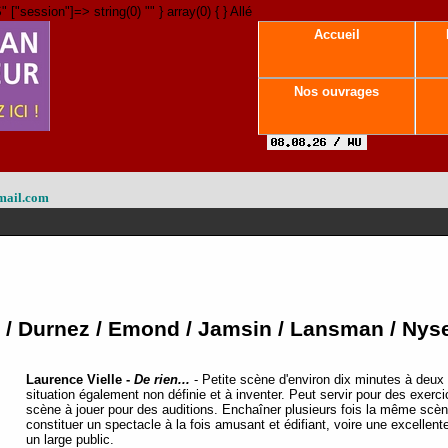
" ["session"]=> string(0) "" } array(0) { } Allé
Accueil
Nos ouvrages
mail.com
 Durnez / Emond / Jamsin / Lansman / Nysenh
Laurence Vielle -
De rien...
- Petite scène d'environ dix minutes à deux
situation également non définie et à inventer. Peut servir pour des exerc
scène à jouer pour des auditions. Enchaîner plusieurs fois la même scè
constituer un spectacle à la fois amusant et édifiant, voire une excellent
un large public.