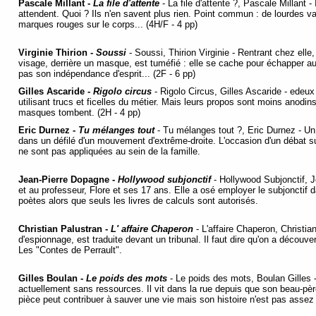
Pascale Millant -
La file d'attente
- La file d'attente ?, Pascale Millant -
attendent. Quoi ? Ils n'en savent plus rien. Point commun : de lourdes 
marques rouges sur le corps... (4H/F - 4 pp)
Virginie Thirion -
Soussi
- Soussi, Thirion Virginie - Rentrant chez ell
visage, derrière un masque, est tuméfié : elle se cache pour échapper au
pas son indépendance d'esprit... (2F - 6 pp)
Gilles Ascaride -
Rigolo circus
- Rigolo Circus, Gilles Ascaride - edeux 
utilisant trucs et ficelles du métier. Mais leurs propos sont moins anodins 
masques tombent. (2H - 4 pp)
Eric Durnez -
Tu mélanges tout
- Tu mélanges tout ?, Eric Durnez - Un p
dans un défilé d'un mouvement d'extrême-droite. L'occasion d'un débat s
ne sont pas appliquées au sein de la famille.
Jean-Pierre Dopagne -
Hollywood subjonctif
- Hollywood Subjonctif, J
et au professeur, Flore et ses 17 ans. Elle a osé employer le subjonctif d
poètes alors que seuls les livres de calculs sont autorisés.
Christian Palustran -
L' affaire Chaperon
- L'affaire Chaperon, Christi
d'espionnage, est traduite devant un tribunal. Il faut dire qu'on a découve
Les "Contes de Perrault".
Gilles Boulan -
Le poids des mots
- Le poids des mots, Boulan Gilles -
actuellement sans ressources. Il vit dans la rue depuis que son beau-pè
pièce peut contribuer à sauver une vie mais son histoire n'est pas assez 