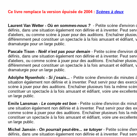
Ce livre remplace la version épuisée de 2004 :
Scènes à deux
Laurent Van Wetter -
Où en sommes-nous ?
- Petite scène d'environ
définis, dans une situation également non définie et à inventer. Peut ser
d'ateliers, ou comme scène à jouer pour des auditions. Enchaîner plusi
différemment peut constituer un spectacle à la fois amusant et édifiant, v
dramaturgie pour un large public.
Pascale Tison -
Noël n'est pas pour demain
- Petite scène d'environ 
définis, dans une situation également non définie et à inventer. Peut ser
d'ateliers, ou comme scène à jouer pour des auditions. Enchaîner plusi
différemment peut constituer un spectacle à la fois amusant et édifiant, v
dramaturgie pour un large public.
Adolphe Nysenholc -
Si j'osais...
- Petite scène d'environ dix minutes
situation également non définie et à inventer. Peut servir pour des exerc
scène à jouer pour des auditions. Enchaîner plusieurs fois la même scè
constituer un spectacle à la fois amusant et édifiant, voire une excellent
un large public.
Emile Lansman -
Le compte est bon
- Petite scène d'environ dix minu
une situation également non définie et à inventer. Peut servir pour des ex
comme scène à jouer pour des auditions. Enchaîner plusieurs fois la m
constituer un spectacle à la fois amusant et édifiant, voire une excellent
un large public.
Michel Jamsin -
On pourrait peut-être... se tutoyer
- Petite scène d'e
définis, dans une situation également non définie et à inventer. Peut ser