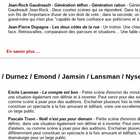
Jean-Rock Gaudreault -
Génération téflon - Génération ration
- Généra
Gaudreault Jean-Rock - Deux courtes scènes qui se répondent. Dans la 
son fils de l'importance d'user de son droit de vote ; dans la seconde, u
grand-mère qui n'est plus "capable de faire confiance aux politiciens et
Jean-Pierre Dopagne -
Les deux côtés de la rue
- Un trottoir. Une chi
face. Retrouvailles, comparaison des parcours et situations... Une fable 
En savoir plus ...
 Durnez / Emond / Jamsin / Lansman / Nysenh
Emile Lansman -
Le compte est bon
- Petite scène d'environ dix minu
une situation également non définie et à inventer. Peut servir pour des ex
comme scène à jouer pour des auditions. Enchaîner plusieurs fois la m
constituer un spectacle à la fois amusant et édifiant, voire une excellent
un large public.
Pascale Tison -
Noël n'est pas pour demain
- Petite scène d'environ 
définis, dans une situation également non définie et à inventer. Peut ser
d'ateliers, ou comme scène à jouer pour des auditions. Enchaîner plusi
différemment peut constituer un spectacle à la fois amusant et édifiant, v
dramaturgie pour un large public.