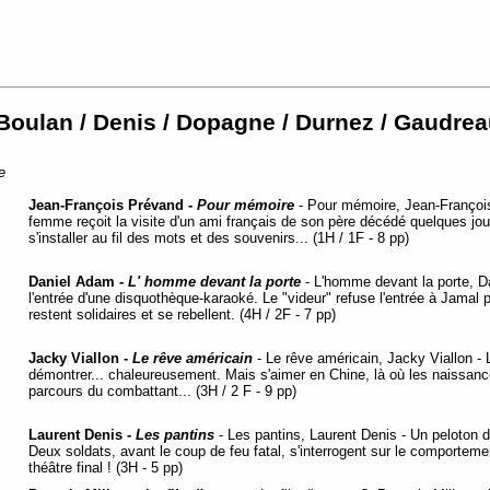
Boulan / Denis / Dopagne / Durnez / Gaudreaul
e
Jean-François Prévand -
Pour mémoire
- Pour mémoire, Jean-François
femme reçoit la visite d'un ami français de son père décédé quelques j
s'installer au fil des mots et des souvenirs... (1H / 1F - 8 pp)
Daniel Adam -
L' homme devant la porte
- L'homme devant la porte, D
l'entrée d'une disquothèque-karaoké. Le "videur" refuse l'entrée à Jamal p
restent solidaires et se rebellent. (4H / 2F - 7 pp)
Jacky Viallon -
Le rêve américain
- Le rêve américain, Jacky Viallon - L
démontrer... chaleureusement. Mais s'aimer en Chine, là où les naissance
parcours du combattant... (3H / 2 F - 9 pp)
Laurent Denis -
Les pantins
- Les pantins, Laurent Denis - Un peloton 
Deux soldats, avant le coup de feu fatal, s'interrogent sur le comporteme
théâtre final ! (3H - 5 pp)