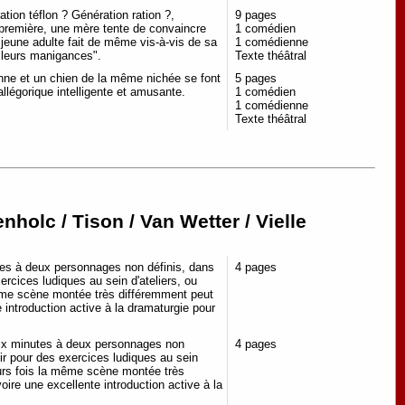
tion téflon ? Génération ration ?,
9 pages
première, une mère tente de convaincre
1 comédien
n jeune adulte fait de même vis-à-vis de sa
1 comédienne
 à leurs manigances".
Texte théâtral
enne et un chien de la même nichée se font
5 pages
allégorique intelligente et amusante.
1 comédien
1 comédienne
Texte théâtral
olc / Tison / Van Wetter / Vielle
tes à deux personnages non définis, dans
4 pages
ercices ludiques au sein d'ateliers, ou
ême scène montée très différemment peut
e introduction active à la dramaturgie pour
dix minutes à deux personnages non
4 pages
vir pour des exercices ludiques au sein
eurs fois la même scène montée très
oire une excellente introduction active à la