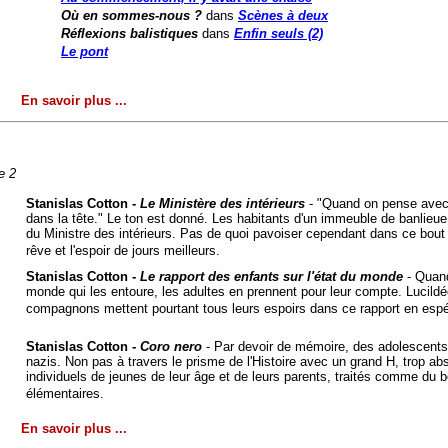
Où en sommes-nous ?
dans
Scènes à deux
Réflexions balistiques
dans
Enfin seuls (2)
Le pont
En savoir plus ...
e 2
Stanislas Cotton -
Le Ministère des intérieurs
-
"Quand on pense avec 
dans la tête." Le ton est donné. Les habitants d'un immeuble de banlieue,
du Ministre des intérieurs. Pas de quoi pavoiser cependant dans ce bout d
rêve et l'espoir de jours meilleurs.
Stanislas Cotton -
Le rapport des enfants sur l'état du monde
-
Quand
monde qui les entoure, les adultes en prennent pour leur compte. Lucildé
compagnons mettent pourtant tous leurs espoirs dans ce rapport en espéra
Stanislas Cotton -
Coro nero
-
Par devoir de mémoire, des adolescents
nazis. Non pas à travers le prisme de l'Histoire avec un grand H, trop abs
individuels de jeunes de leur âge et de leurs parents, traités comme du bé
élémentaires.
En savoir plus ...