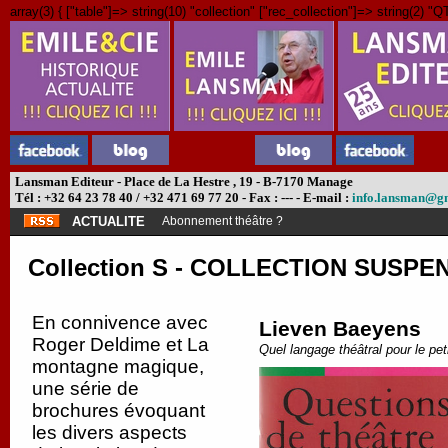
array(3) { ["table"]=> string(10) "collection" ["rec_collection"]=> string(2) "QT
Lansman Editeur - Place de La Hestre , 19 - B-7170 Manage
Tél : +32 64 23 78 40 / +32 471 69 77 20 - Fax : --- - E-mail :
info.lansman@g
ACTUALITE
Abonnement théâtre ?
Collection S - COLLECTION SUSPEN
En connivence avec
Lieven Baeyens
Roger Deldime et La
Quel langage théâtral pour le pe
montagne magique,
une série de
brochures évoquant
les divers aspects