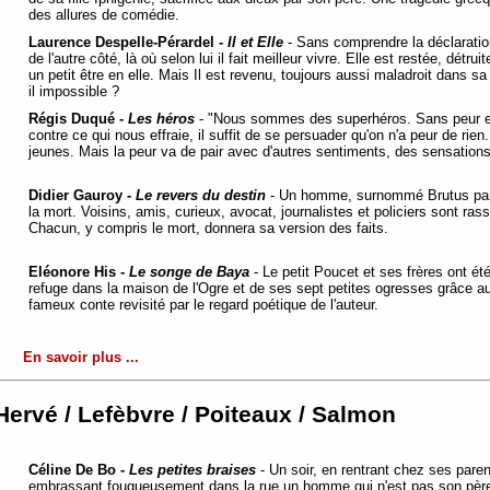
des allures de comédie.
Laurence Despelle-Pérardel -
Il et Elle
- Sans comprendre la déclaration d
de l'autre côté, là où selon lui il fait meilleur vivre. Elle est restée, dét
un petit être en elle. Mais Il est revenu, toujours aussi maladroit dans s
il impossible ?
Régis Duqué -
Les héros
- "Nous sommes des superhéros. Sans peur et 
contre ce qui nous effraie, il suffit de se persuader qu'on n'a peur de rie
jeunes. Mais la peur va de pair avec d'autres sentiments, des sensatio
Didier Gauroy -
Le revers du destin
- Un homme, surnommé Brutus par 
la mort. Voisins, amis, curieux, avocat, journalistes et policiers sont ra
Chacun, y compris le mort, donnera sa version des faits.
Eléonore His -
Le songe de Baya
- Le petit Poucet et ses frères ont ét
refuge dans la maison de l'Ogre et de ses sept petites ogresses grâce au
fameux conte revisité par le regard poétique de l'auteur.
En savoir plus ...
Hervé / Lefèbvre / Poiteaux / Salmon
Céline De Bo -
Les petites braises
- Un soir, en rentrant chez ses pare
embrassant fougueusement dans la rue un homme qui n'est pas son père