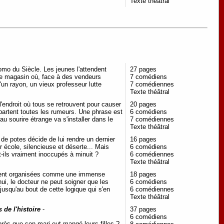
Texte théâtral
mo du Siècle. Les jeunes l'attendent
27 pages
 le magasin où, face à des vendeurs
7 comédiens
'un rayon, un vieux professeur lutte
7 comédiennes
Texte théâtral
 l'endroit où tous se retrouvent pour causer
20 pages
ue partent toutes les rumeurs. Une phrase est
6 comédiens
 au sourire étrange va s'installer dans le
7 comédiennes
Texte théâtral
de potes décide de lui rendre un dernier
16 pages
r école, silencieuse et déserte... Mais
6 comédiens
ont-ils vraiment inoccupés à minuit ?
6 comédiennes
Texte théâtral
aient organisées comme une immense
18 pages
hui, le docteur ne peut soigner que les
6 comédiens
 jusqu'au bout de cette logique qui s'en
6 comédiennes
Texte théâtral
 de l'histoire
-
37 pages
6 comédiens
rès que son mari eut mangé leurs filles ?