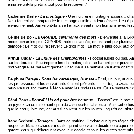
amis seront-ils prêts à tout pour la retrouver ?
Catherine Daele -
La montagne
- Une nuit, une montagne apparaît, cha
Netu tentent de comprendre le message qu'elle a à leur délivrer. Peu à pe
environnement. Arriveront-ils à se lier aux vivants non humains avec les
Céline De Bo -
La GRANDE cérémonie des mots
- Bienvenue à la GR
récompense les plus GRANDS mots de l'année, en passant par plusieurs c
démodé ; Le mot qui fait rêver ; Le gros mot ; Le mot le plus doux aux o
Arthur Oudar -
La Ligue des Championnes
- Footballeuses ou pas, Am
sur les terrains. Peu importe les obstacles, elles se battent pour pouvoir 
prouver qu'elles peuvent gagner. Chacune à sa manière veut être cham
Delphine Peraya -
Sous les carrelages, la mare
- Et si, un jour, aucun
les professeurs et les surveillants étaient présents. Et si, toi, tu avais ou
retrouvais quand même à l'école avec les professeurs. Ça se passerai
Rémi Pons -
Banzaï ! Un cri pour être heureux
- "Banzaï" est le mot co
un joyeux cri de ralliement qui aide à supporter l'absence. Mais cette fois,
que la sœur, livreuse, est aussi souvent sur les routes. Inquiétude, triste
Irene Seghetti -
Tapages
- Dans ce parking, il existe quelques règles él
respecter. Mais le chaos s'installe quand une vieille décide de bloquer l
garent, ceux qui débarquent avec leur caddie et tous les autres sont pri