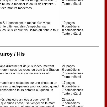
8 comédiennes
Texte théâtral
 réussi à modifier le cours de l'histoire ?
 et des mœurs modernes...
n S.I. annoncent le rachat d'un vieux
19 pages
tit le bâtiment afin d'empêcher sa
6 comédiens
es lieux et aux fils Dalton qui font le tour
8 comédiennes
Texte théâtral
auroy / His
ans d'internet et de jeux vidéo, mettent
21 pages
etteront sous les roues du tram à la Station
6 comédiens
sent leurs amis et connaissances afin
7 comédiennes
Texte théâtral
demande une rédaction sur une photo ou un
17 pages
us ses grands-parents pour raconter, quand
6 comédiens
à consacrer à leurs enfants ou quand un
7 comédiennes
...
Texte théâtral
ès plusieurs années à guerroyer. Il
22 pages
 que d'une chose : se venger de la mort
7 comédiens
que qui, sous la plume de l'auteur, prend
7 comédiennes