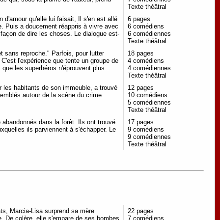
Texte théâtral
'amour qu'elle lui faisait, Il s'en est allé
6 pages
ruite. Puis a doucement réappris à vivre avec
6 comédiens
a façon de dire les choses. Le dialogue est-
6 comédiennes
Texte théâtral
sans reproche." Parfois, pour lutter
18 pages
n. C'est l'expérience que tente un groupe de
4 comédiens
ns que les superhéros n'éprouvent plus…
4 comédiennes
Texte théâtral
les habitants de son immeuble, a trouvé
12 pages
ssemblés autour de la scène du crime.
10 comédiens
5 comédiennes
Texte théâtral
é abandonnés dans la forêt. Ils ont trouvé
17 pages
xquelles ils parviennent à s'échapper. Le
9 comédiens
9 comédiennes
Texte théâtral
nts, Marcia-Lisa surprend sa mère
22 pages
. De colère, elle s'empare de ses bombes
7 comédiens