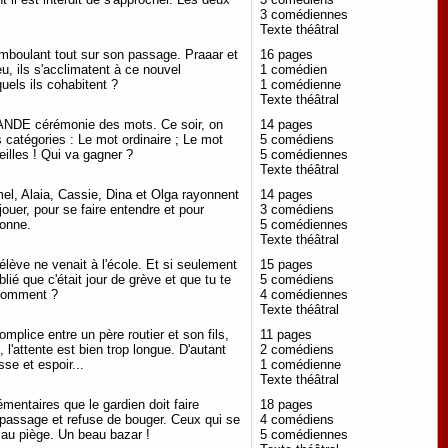
3 comédiennes
Texte théâtral
mboulant tout sur son passage. Praaar et
16 pages
u, ils s'acclimatent à ce nouvel
1 comédien
quels ils cohabitent ?
1 comédienne
Texte théâtral
ANDE cérémonie des mots. Ce soir, on
14 pages
atégories : Le mot ordinaire ; Le mot
5 comédiens
reilles ! Qui va gagner ?
5 comédiennes
Texte théâtral
el, Alaia, Cassie, Dina et Olga rayonnent
14 pages
jouer, pour se faire entendre et pour
3 comédiens
pionne.
5 comédiennes
Texte théâtral
 élève ne venait à l'école. Et si seulement
15 pages
blié que c'était jour de grève et que tu te
5 comédiens
t comment ?
4 comédiennes
Texte théâtral
mplice entre un père routier et son fils,
11 pages
 l'attente est bien trop longue. D'autant
2 comédiens
sse et espoir...
1 comédienne
Texte théâtral
émentaires que le gardien doit faire
18 pages
e passage et refuse de bouger. Ceux qui se
4 comédiens
s au piège. Un beau bazar !
5 comédiennes