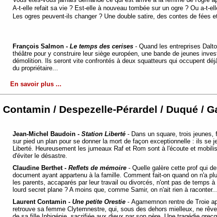
A-t-elle refait sa vie ? Est-elle à nouveau tombée sur un ogre ? Ou a-t-elle
Les ogres peuvent-ils changer ? Une double satire, des contes de fées
François Salmon -
Le temps des cerises
- Quand les entreprises Dalto
théâtre pour y construire leur siège européen, une bande de jeunes inves
démolition. Ils seront vite confrontés à deux squatteurs qui occupent déjà l
du propriétaire...
En savoir plus ...
/ Contamin / Despezelle-Pérardel / Duqué / G
Jean-Michel Baudoin -
Station Liberté
-
Dans un square, trois jeunes, f
sur pied un plan pour se donner la mort de façon exceptionnelle : ils se j
Liberté. Heureusement les jumeaux Raf et Rom sont à l'écoute et mobili
d'éviter le désastre.
Claudine Berthet -
Reflets de mémoire
- Quelle galère cette prof qui 
document ayant appartenu à la famille. Comment fait-on quand on n'a pl
les parents, accaparés par leur travail ou divorcés, n'ont pas de temps 
lourd secret plane ? A moins que, comme Samir, on n'ait rien à raconter
Laurent Contamin -
Une petite Orestie
- Agamemnon rentre de Troie apr
retrouve sa femme Clytemnestre, qui, sous des dehors mielleux, ne rêve
de sa fille Iphigénie, sacrifiée aux dieux par son père. Une tragédie grec