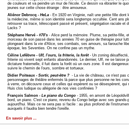
de couleurs et va peindre un mur de l'école. Ce dessin va ébranler le quotidi
jeunes sur cette chose étrange : être amoureux.
Aliénor Debrocq -
HeLa
- En 1920 en Virginie, naît une petite fille dont l
la médecine, même si son identité sera longtemps occultée. Cent ans plu
retrouver sa trace, télescopant passé et présent, ségrégation raciale et dé
Lacks ?
Stéphane Hervé -
#70's
- Alice perd la mémoire. Plume, sa petite-fille, 
morceau de son passé dans les années 70 en guise de thérapie pour lutt
plongeant dans la vie d'Alice, ses combats, ses amours, sa farouche liberté
époque, les Seventies. On ne confine pas un mythe.
Céline Lefèbvre -
Ulf, l'ours, la friterie, la forêt
- Un zoning désaffecté,
friterie où vivent sept enfants abandonnés. Le dernier, Ulf, ne se laisse 
dictature fraternelle, il fuit dans la forêt où un ours zone. Il est dangereu
suivre le chemin de l'ours, sombre et tortueux.
Didier Poiteaux -
Sortir, peut-être ?
- La vie de château, ce n'est pas c
personnages de théâtre enfermés là parce que plus personne ne les conv
à verre, on découvre ceux et celles qui espèrent ou se désespèrent, qui 
Huis clos ludique ou allégorie de nos vies confinées ?
François Salmon -
Le piano du Congo
- 1955, en amont de Léopoldvill
bord, un piano. C'est ce piano, revenu du Congo belge avec ses grands-
aujourd'hui. Mais ce ne sera pas si facile : au plus profond de l'instrume
auxquels il faudra bien tendre l'oreille.
En savoir plus ...