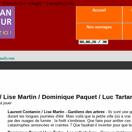
" ["session"]=> string(0) "" } array(0) { } Allé
Accueil
Nos ouvrages
mail.com
 Lise Martin / Dominique Paquet / Luc Tartar
 à jouer
Laurent Contamin / Lise Martin -
Gardiens des arbres
- Ils sont une q
durant les longues journées d'été. Mais voilà que la petite ville (où à vrai
par des nuages de fumée : la forêt s'embrase. Que faire pour arrêter ces
catastrophes annoncées et craintes ? Que faudrait-il inventer pour que l