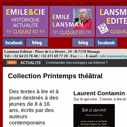
array(3) { ["table"]=> string(10) "collection" ["rec_collection"]=> string(2) "PT
Lansman Editeur - Place de La Hestre , 19 - B-7170 Manage
Tél : +32 64 23 78 40 / +32 471 69 77 20 - Fax : --- - E-mail :
info.lansman@g
ACTUALITE
Abonnement théâtre ?
Collection Printemps théâtral
Des textes à lire et à
Laurent Contamin /
jouer destinés à des
Sur le qui-vive. 3 textes à lire et
jeunes de 8 à 16
ans, écrits par des
auteurs
contemporains