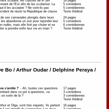
ent scolaire, les classes de 6ᵉ (en
18 pages
venant de l'Est afin de les scolariser. La
5 comédiens
ut-il les accepter ? Ne vont-ils pas
5 comédiennes
 décident de réunir la République de classe.
Texte théâtral
e de ses camarades plongés dans leurs
24 pages
e les abandonne un soir pour rejoindre leur
5 comédiens
 rodéo, mais elle finit par chuter et se
6 comédiennes
ter à prendre enfin leur vie en main ?
Texte théâtral
De Bo / Arthur Oudar / Delphine Peraya /
uve s'arrête ?
- Ah, toutes ces questions
17 pages
 tombant dans ce pot à questions, va
3 comédiens
 se sortir de là ?
3 comédiennes
Texte théâtral
thur et Olga, sont très inquiets. Ils partent
16 pages
 il est interdit de s'approcher. Les deux
3 comédiens