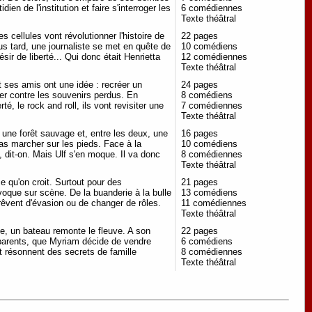
en de l'institution et faire s'interroger les
6 comédiennes
Texte théâtral
es cellules vont révolutionner l'histoire de
22 pages
s tard, une journaliste se met en quête de
10 comédiens
sir de liberté... Qui donc était Henrietta
12 comédiennes
Texte théâtral
et ses amis ont une idée : recréer un
24 pages
er contre les souvenirs perdus. En
8 comédiens
, le rock and roll, ils vont revisiter une
7 comédiennes
Texte théâtral
 une forêt sauvage et, entre les deux, une
16 pages
pas marcher sur les pieds. Face à la
10 comédiens
x, dit-on. Mais Ulf s'en moque. Il va donc
8 comédiennes
Texte théâtral
e qu'on croit. Surtout pour des
21 pages
oque sur scène. De la buanderie à la bulle
13 comédiens
rêvent d'évasion ou de changer de rôles.
11 comédiennes
Texte théâtral
e, un bateau remonte le fleuve. A son
22 pages
parents, que Myriam décide de vendre
6 comédiens
nt résonnent des secrets de famille
8 comédiennes
Texte théâtral