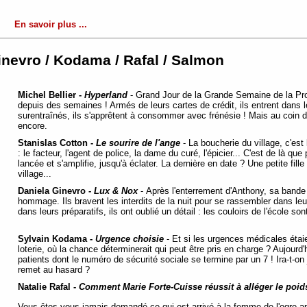
En savoir plus ...
Ginevro / Kodama / Rafal / Salmon
Michel Bellier -
Hyperland
- Grand Jour de la Grande Semaine de la Pro
depuis des semaines ! Armés de leurs cartes de crédit, ils entrent dans
surentraînés, ils s'apprêtent à consommer avec frénésie ! Mais au coin d
encore.
Stanislas Cotton -
Le sourire de l'ange
- La boucherie du village, c'est
: le facteur, l'agent de police, la dame du curé, l'épicier... C'est de là q
lancée et s'amplifie, jusqu'à éclater. La dernière en date ? Une petite fille
village...
Daniela Ginevro -
Lux & Nox
- Après l'enterrement d'Anthony, sa bande 
hommage. Ils bravent les interdits de la nuit pour se rassembler dans leu
dans leurs préparatifs, ils ont oublié un détail : les couloirs de l'école s
Sylvain Kodama -
Urgence choisie
- Et si les urgences médicales ét
loterie, où la chance déterminerait qui peut être pris en charge ? Aujourd'
patients dont le numéro de sécurité sociale se termine par un 7 ! Ira-t-on
remet au hasard ?
Natalie Rafal -
Comment Marie Forte-Cuisse réussit à alléger le poids
Vous êtes-vous jamais demandé ce qui est arrivé à la femme de l'ogre ap