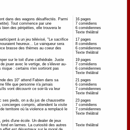
ent dans des wagons désaffectés. Parmi
16 pages
 petite). Tout commence par une
7 comédiens
bien des péripéties, elle trouvera le
6 comédiennes
Texte théâtral
rticipent à un jeu télévisé, "Le sacrifice
17 pages
mouraient heureux... Le vainqueur sera
8 comédiens
 pièce brasse des thèmes au coeur des
6 comédiennes
Texte théâtral
per sur le toit d'une cathédrale. Juste
19 pages
e jouer avec le vertige, de s'élever au-
7 comédiens
risque : certains n'en sortiront pas
6 comédiennes
Texte théâtral
bande des 10" attend Fabien dans sa
21 pages
une fille que personne n'a jamais
6 comédiens
ils vont découvrir ce soir-là va leur
7 comédiennes
Texte théâtral
ses pieds, on a du jus de chaussette
23 pages
 concierges compris, attendent la visite
7 comédiens
e territoire où la violence a remplacé le
7 comédiennes
Texte théâtral
 près d'une école. Un dealer de jeux
l fond en larmes. La curiosité des autres
Texte théâtral
n effet est désastreux sur le moral de