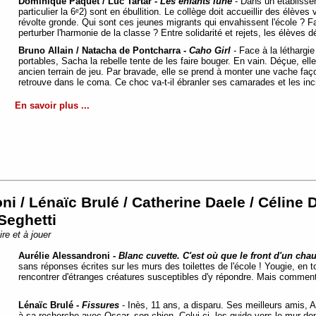
Dominique Paquet / Luc Tartar -
Les enfants lune
- Dans un établissem
particulier la 6ᵉ2) sont en ébullition. Le collège doit accueillir des élèves 
révolte gronde. Qui sont ces jeunes migrants qui envahissent l'école ? Fa
perturber l'harmonie de la classe ? Entre solidarité et rejets, les élèves
Bruno Allain / Natacha de Pontcharra -
Caho Girl
- Face à la léthargi
portables, Sacha la rebelle tente de les faire bouger. En vain. Déçue, ell
ancien terrain de jeu. Par bravade, elle se prend à monter une vache façon
retrouve dans le coma. Ce choc va-t-il ébranler ses camarades et les inci
En savoir plus ...
ni / Lénaïc Brulé / Catherine Daele / Céline 
Seghetti
re et à jouer
Aurélie Alessandroni -
Blanc cuvette. C'est où que le front d'un cha
sans réponses écrites sur les murs des toilettes de l'école ! Yougie, en
rencontrer d'étranges créatures susceptibles d'y répondre. Mais comment
Lénaïc Brulé -
Fissures
- Inès, 11 ans, a disparu. Ses meilleurs amis, Ar
à sa recherche avec Oscar, son chien. Celui-ci les guide vers le mur dont