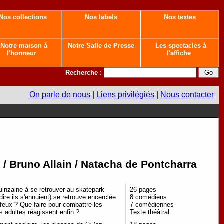
Nos collections
Nos labels
Nos textes
Notre maison à
Notre Salle de Presse
Les spectacles à
l'honneur
l'affiche
Recherche
:
On parle de nous
|
Liens privilégiés
|
Nous contacter
 / Bruno Allain / Natacha de Pontcharra
uinzaine à se retrouver au skatepark
26 pages
 dire ils s'ennuient) se retrouve encerclée
8 comédiens
 feux ? Que faire pour combattre les
7 comédiennes
es adultes réagissent enfin ?
Texte théâtral