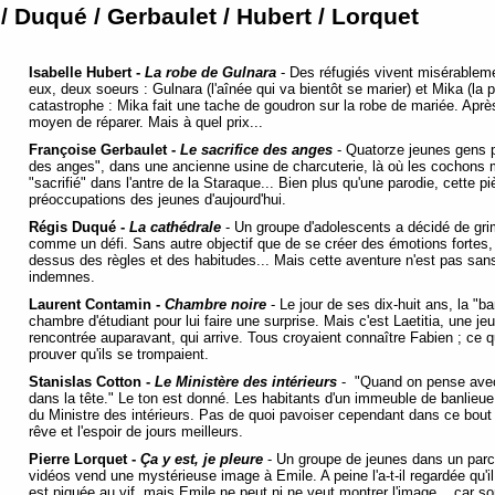
/ Duqué / Gerbaulet / Hubert / Lorquet
Isabelle Hubert -
La robe de Gulnara
-
Des réfugiés vivent misérablem
eux, deux soeurs : Gulnara (l'aînée qui va bientôt se marier) et Mika (la
catastrophe : Mika fait une tache de goudron sur la robe de mariée. Après 
moyen de réparer. Mais à quel prix...
Françoise Gerbaulet -
Le sacrifice des anges
-
Quatorze jeunes gens pa
des anges", dans une ancienne usine de charcuterie, là où les cochons 
"sacrifié" dans l'antre de la Staraque... Bien plus qu'une parodie, cette
préoccupations des jeunes d'aujourd'hui.
Régis Duqué -
La cathédrale
-
Un groupe d'adolescents a décidé de grim
comme un défi. Sans autre objectif que de se créer des émotions fortes, d
dessus des règles et des habitudes... Mais cette aventure n'est pas sans 
indemnes.
Laurent Contamin -
Chambre noire
-
Le jour de ses dix-huit ans, la "
chambre d'étudiant pour lui faire une surprise. Mais c'est Laetitia, une je
rencontrée auparavant, qui arrive. Tous croyaient connaître Fabien ; ce qu'
prouver qu'ils se trompaient.
Stanislas Cotton -
Le Ministère des intérieurs
-
"Quand on pense avec 
dans la tête." Le ton est donné. Les habitants d'un immeuble de banlieue,
du Ministre des intérieurs. Pas de quoi pavoiser cependant dans ce bout d
rêve et l'espoir de jours meilleurs.
Pierre Lorquet -
Ça y est, je pleure
-
Un groupe de jeunes dans un parc,
vidéos vend une mystérieuse image à Emile. A peine l'a-t-il regardée qu'i
est piquée au vif, mais Emile ne peut ni ne veut montrer l'image... car so