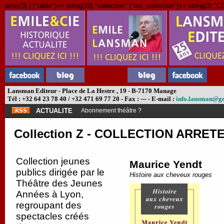
array(3) { ["table"]=> string(10) "collection" ["rec_collection"]=> string(3) "C
Lansman Editeur - Place de La Hestre , 19 - B-7170 Manage
Tél : +32 64 23 78 40 / +32 471 69 77 20 - Fax : --- - E-mail :
info.lansman@g
ACTUALITE
Abonnement théâtre ?
Collection Z - COLLECTION ARRETEE 
Collection jeunes
Maurice Yendt
publics dirigée par le
Histoire aux cheveux rouges
Théâtre des Jeunes
Années à Lyon,
regroupant des
spectacles créés