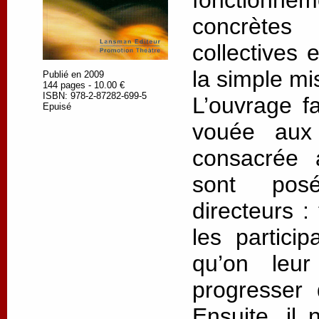
concrètes
collectives 
la simple mi
Publié en 2009
144 pages - 10.00 €
ISBN: 978-2-87282-699-5
L’ouvrage fa
Epuisé
vouée aux 
consacrée a
sont pos
directeurs :
les particip
qu’on leu
progresser 
Ensuite, il 