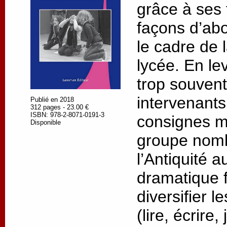
grâce à ses 
façons d’abo
le cadre de 
lycée. En le
trop souvent
intervenants
Publié en 2018
312 pages - 23.00 €
ISBN: 978-2-8071-0191-3
consignes me
Disponible
groupe nomb
l’Antiquité 
dramatique 
diversifier 
(lire, écrire