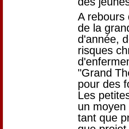
des jeune
A rebours
de la gran
d'année, d
risques ch
d'enferme
"Grand Théâ
pour des f
Les petite
un moyen te
tant que pr
que projet 