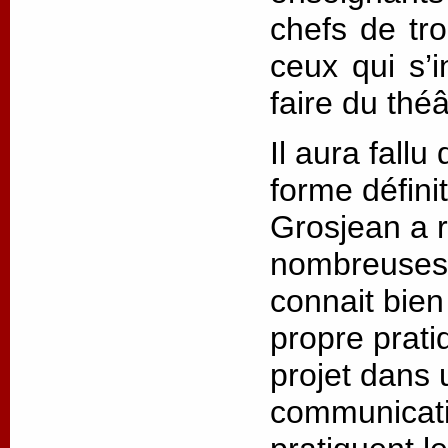
chefs de tr
ceux qui s’i
faire du théâ
Il aura fall
forme défini
Grosjean a r
nombreuses r
connait bien 
propre pratiq
projet dans
communicati