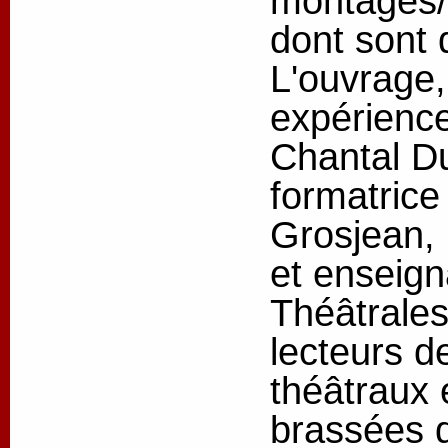
montages/c
dont sont 
L'ouvrage,
expérienc
Chantal Du
formatrice
Grosjean, 
et enseigna
Théâtrales
lecteurs d
théâtraux 
brassées d