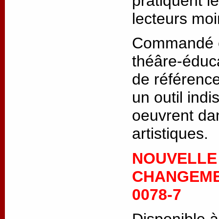
pratiquent l
lecteurs moi
Commandé et
théâre-éduca
de référenc
un outil ind
oeuvrent da
artistiques.
NOUVELLE 
CHANGEMEN
0078-7
Disponible à