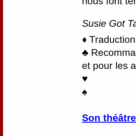
nous font te
Susie Got Ta
♦ Traduction
♣ Recommand
et pour les 
♥
♠
Son théâtre