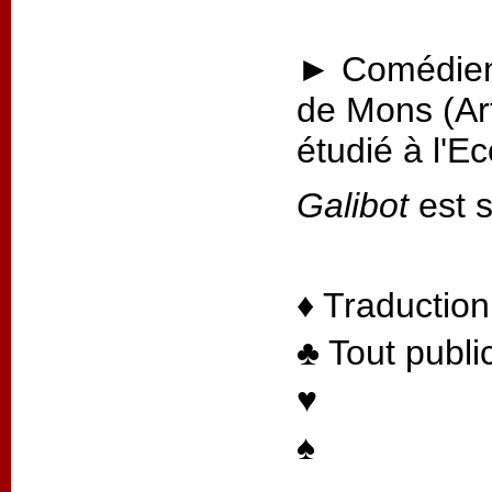
► Comédien 
de Mons (Ar
étudié à l'E
Galibot
est s
♦ Traduction
♣ Tout publi
♥
♠