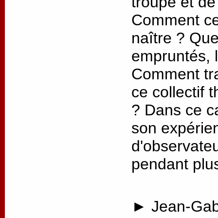
troupe et de 
Comment ce t
naître ? Que
empruntés, 
Comment trav
ce collectif
? Dans ce ca
son expérien
d'observateu
pendant plus
► Jean-Gabr