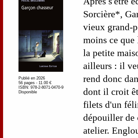
Après s'être é
Sorcière*, Ga
vieux grand-pè
moins ce que l
la petite mais
ailleurs : il v
rend donc dans
Publié en 2026
56 pages - 11.00 €
ISBN: 978-2-8071-0470-9
dont il croit 
Disponible
filets d'un fél
dépouiller de 
atelier. Englo