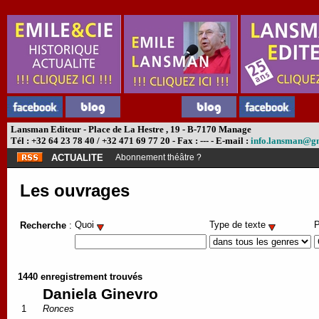
Lansman Editeur - Place de La Hestre , 19 - B-7170 Manage
Tél : +32 64 23 78 40 / +32 471 69 77 20 - Fax : --- - E-mail :
info.lansman@g
ACTUALITE
Abonnement théâtre ?
Les ouvrages
Quoi
Type de texte
P
Recherche
:
1440 enregistrement trouvés
Daniela Ginevro
1
Ronces