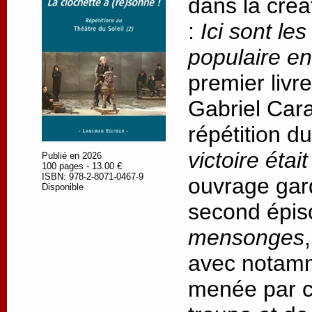
dans la créa
:
Ici sont le
populaire en
premier livr
Gabriel Cara
répétition d
victoire éta
Publié en 2026
100 pages - 13.00 €
ISBN: 978-2-8071-0467-9
ouvrage gard
Disponible
second épis
mensonges
avec notamme
menée par ce