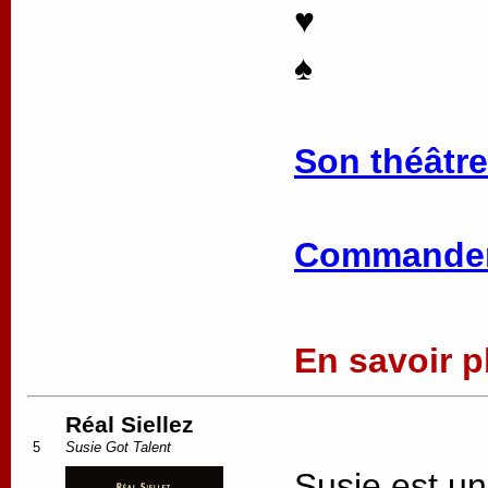
♥
♠
Son théâtre
Commander
En savoir pl
Réal Siellez
5
Susie Got Talent
Susie est u