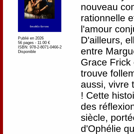
nouveau com
rationnelle 
l'amour conj
D'ailleurs, e
Publié en 2026
56 pages - 11.00 €
ISBN: 978-2-8071-0466-2
entre Margu
Disponible
Grace Frick 
trouve follem
aussi, vivr
! Cette histo
des réflexio
siècle, porté
d'Ophélie qu