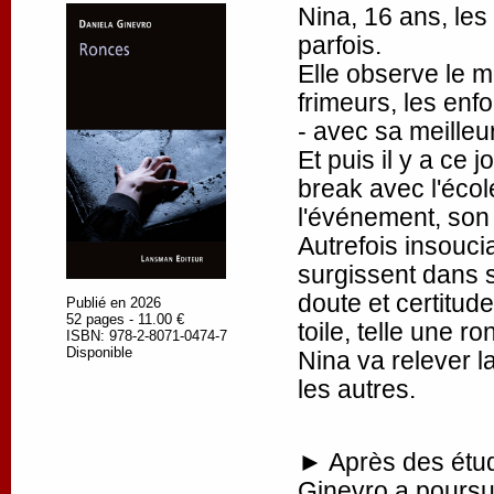
Nina, 16 ans, les
parfois.
Elle observe le m
frimeurs, les enf
- avec sa meilleu
Et puis il y a ce j
break avec l'école
l'événement, son 
Autrefois insouci
surgissent dans 
doute et certitude
Publié en 2026
52 pages - 11.00 €
toile, telle une r
ISBN: 978-2-8071-0474-7
Disponible
Nina va relever l
les autres.
► Après des étude
Ginevro a poursu