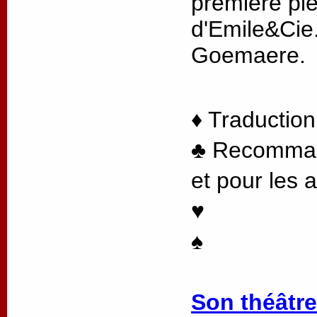
première pi
d'Emile&Cie.
Goemaere.
♦ Traduction
♣ Recommand
et pour les 
♥
♠
Son théâtre