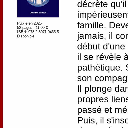
décrète qu'il
impérieusem
famille. Dev
Publié en 2026
52 pages - 11.00 €
ISBN: 978-2-8071-0465-5
jamais, il c
Disponible
début d'une 
il se révèle 
pathétique. 
son compagn
Il plonge da
propres lien
passé et mé
Puis, il s'i