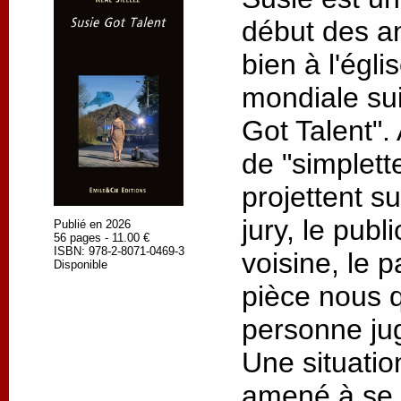
début des an
bien à l'égli
mondiale sui
Got Talent".
de "simplett
projettent su
jury, le pub
Publié en 2026
56 pages - 11.00 €
ISBN: 978-2-8071-0469-3
voisine, le
Disponible
pièce nous q
personne ju
Une situatio
amené à se 