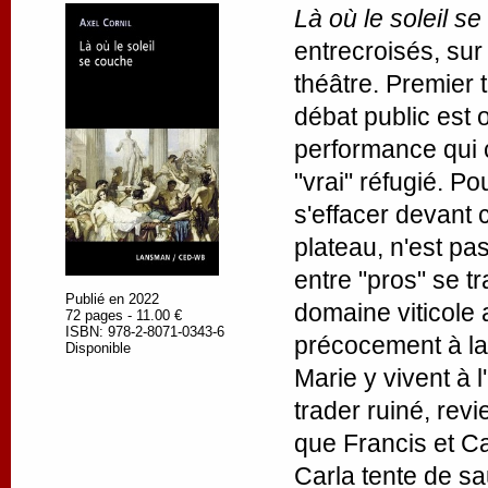
Là où le soleil s
entrecroisés, sur
théâtre. Premier 
débat public est 
performance qui c
"vrai" réfugié. P
s'effacer devant c
plateau, n'est p
entre "pros" se t
Publié en 2022
domaine viticole 
72 pages - 11.00 €
ISBN: 978-2-8071-0343-6
précocement à la r
Disponible
Marie y vivent à 
trader ruiné, rev
que Francis et Ca
Carla tente de sa