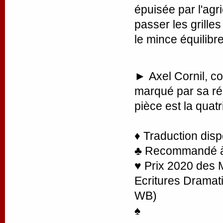
épuisée par l'agr
passer les grilles
le mince équilibre 
►
Axel Cornil, c
marqué par sa rég
pièce est la qua
♦ Traduction disp
♣ Recommandé à l
♥ Prix 2020 des 
Ecritures Dramat
WB)
♠