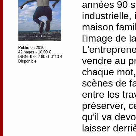
années 90 su
industrielle,
maison fami
l'image de l
L'entrepreneu
Publié en 2016
42 pages - 10.00 €
ISBN: 978-2-8071-0110-4
vendre au pr
Disponible
chaque mot,
scènes de fa
entre les tr
préserver, c
qu'il va devo
laisser derriè