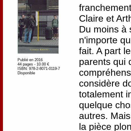
franchement
Claire et Art
Du moins à s
n'importe qu
fait. A part 
parents qui
Publié en 2016
44 pages - 10.00 €
ISBN: 978-2-8071-0119-7
compréhensi
Disponible
considère do
totalement in
quelque chos
autres. Mais
la pièce plo