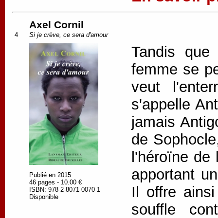
Axel Cornil
4
Si je crève, ce sera d'amour
Tandis que 
femme se pen
veut l'ente
s'appelle An
jamais Antig
de Sophocle,
l'héroïne de
apportant un
Publié en 2015
46 pages - 10.00 €
Il offre ain
ISBN: 978-2-8071-0070-1
Disponible
souffle con