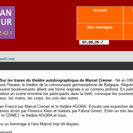
Accueil
Nos ouvrages
mail.com
 Sur les traces du théâtre autobiographique de Marcel Cremer
- Né en 195
Agora Theater, le théâtre de la communauté germanophone de Belgique. Réguliè
uvent bouleversants allient une forme originale à un contenu profond. En juill
 metteur en scène emmène les participants dans la forêt, convoque les souvenirs
yeux, les mains, les corps, les voix des autres.
en France par Marcel Cremer et le théâtre AGORA. Ensuite une exposition de 
textes écrits par Florence Klein et traduits par Fatma Girretz. Enfin un très bea
 le CDWEJ, le théâtre AGORA et nous.
ssi un hommage à l'ami Marcel trop tôt disparu.
llemand.