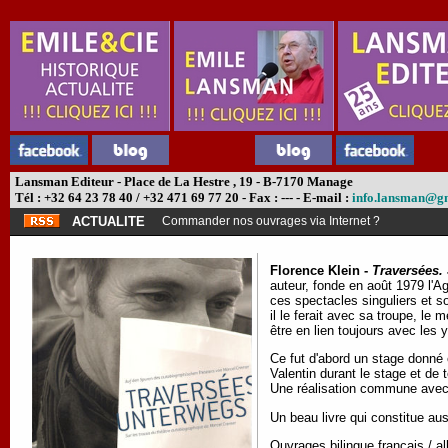
Lansman Editeur - Place de La Hestre , 19 - B-7170 Manage
Tél : +32 64 23 78 40 / +32 471 69 77 20 - Fax : --- - E-mail :
info.lansman@g
ACTUALITE
Commander nos ouvrages via Internet ?
Florence Klein -
Traversées.
auteur, fonde en août 1979 l'
ces spectacles singuliers et so
il le ferait avec sa troupe, le
être en lien toujours avec les 
Ce fut d'abord un stage donné 
Valentin durant le stage et de 
Une réalisation commune avec
Un beau livre qui constitue au
Ouvrages bilingue français / a