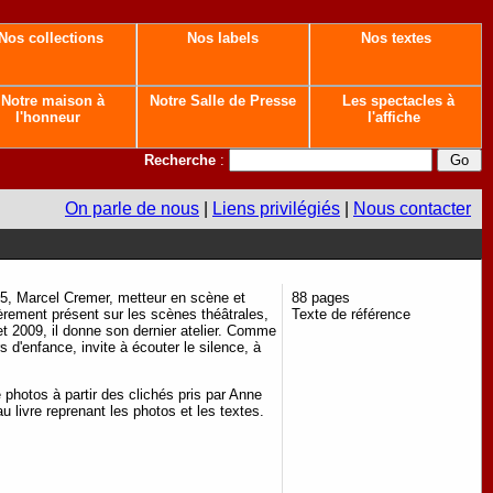
Nos collections
Nos labels
Nos textes
Notre maison à
Notre Salle de Presse
Les spectacles à
l'honneur
l'affiche
Recherche
:
On parle de nous
|
Liens privilégiés
|
Nous contacter
5, Marcel Cremer, metteur en scène et
88 pages
rement présent sur les scènes théâtrales,
Texte de référence
et 2009, il donne son dernier atelier. Comme
 d'enfance, invite à écouter le silence, à
photos à partir des clichés pris par Anne
u livre reprenant les photos et les textes.