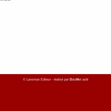
© Lansman Editeur - réalisé par
D
ata
N
et asbl