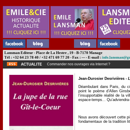
Lansman Editeur - Place de La Hestre , 19 - B-7170 Manage
Tél : +32 64 23 78 40 / +32 471 69 77 20 - Fax : --- - E-mail :
info.lansman@g
ACTUALITE
Commander nos ouvrages via Internet ?
Jean-Durosier Desrivières -
L
Déambulant dans Paris, du cô
point le poème d’Allen Ginsb
l’insupportable réalité de la 
espace-temps... Qu’adviendra-t-
Nous avons découvert cette pi
fondamentaux de la tradition li