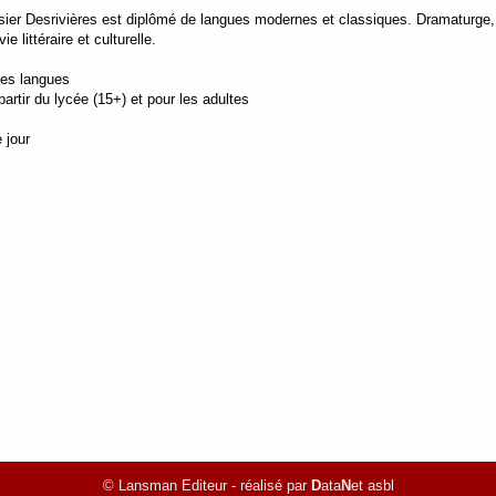
sier Desrivières est diplômé de langues modernes et classiques. Dramaturge, 
ie littéraire et culturelle.
tes langues
rtir du lycée (15+) et pour les adultes
 jour
© Lansman Editeur - réalisé par
D
ata
N
et asbl