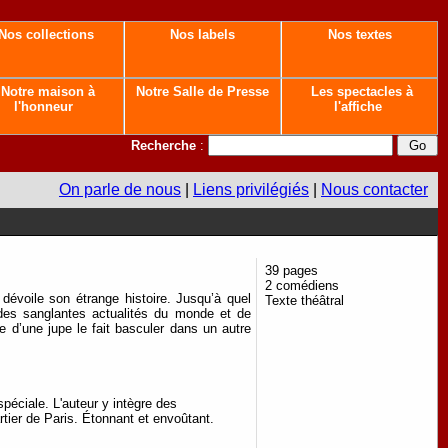
Nos collections
Nos labels
Nos textes
Notre maison à
Notre Salle de Presse
Les spectacles à
l'honneur
l'affiche
Recherche
:
On parle de nous
|
Liens privilégiés
|
Nous contacter
39 pages
2 comédiens
évoile son étrange histoire. Jusqu’à quel
Texte théâtral
 des sanglantes actualités du monde et de
ge d’une jupe le fait basculer dans un autre
spéciale. L'auteur y intègre des
rtier de Paris. Étonnant et envoûtant.