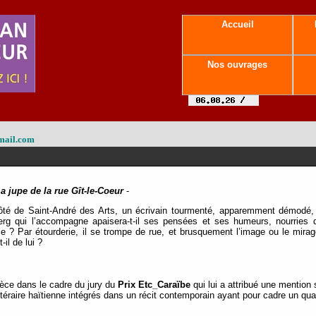
Accueil
Nos ouvrages
mail.com
a jupe de la rue Gît-le-Coeur
-
té de Saint-André des Arts, un écrivain tourmenté, apparemment démodé, d
erg qui l’accompagne apaisera-t-il ses pensées et ses humeurs, nourries
ville ? Par étourderie, il se trompe de rue, et brusquement l’image ou le mira
il de lui ?
èce dans le cadre du jury du
Prix Etc_Caraïbe
qui lui a attribué une mention 
ttéraire haïtienne intégrés dans un récit contemporain ayant pour cadre un qua