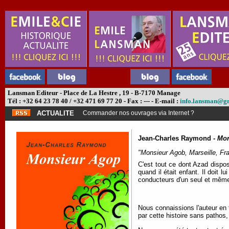
Lansman Editeur - Place de La Hestre , 19 - B-7170 Manage
Tél : +32 64 23 78 40 / +32 471 69 77 20 - Fax : --- - E-mail :
info.lansman@g
ACTUALITE
Commander nos ouvrages via Internet ?
Jean-Charles Raymond -
Mon
"Monsieur Agob, Marseille, Fr
C'est tout ce dont Azad dispose
quand il était enfant. Il doit l
conducteurs d'un seul et même t
Nous connaissions l'auteur en 
par cette histoire sans patho