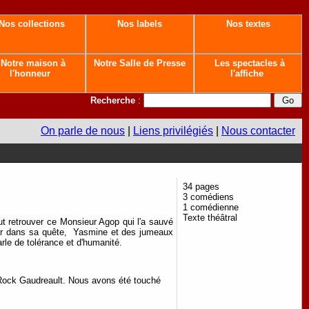
Nos collections
Nos labels
Nos textes
Notre maison à
Notre Salle de Presse
Les spectacles à
l'honneur
l'affiche
Recherche
:
On parle de nous
|
Liens privilégiés
|
Nous contacter
34 pages
3 comédiens
1 comédienne
Texte théâtral
eut retrouver ce Monsieur Agop qui l'a sauvé
ider dans sa quête,
Yasmine et des jumeaux
arle de tolérance et d'humanité.
n-Rock Gaudreault. Nous avons été touché