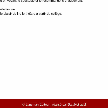
mu en voyant le spectacle et le recommandons chaudement.
oute langue.
 plaisir de lire le théâtre à partir du collège.
© Lansman Editeur - réalisé par
D
ata
N
et asbl