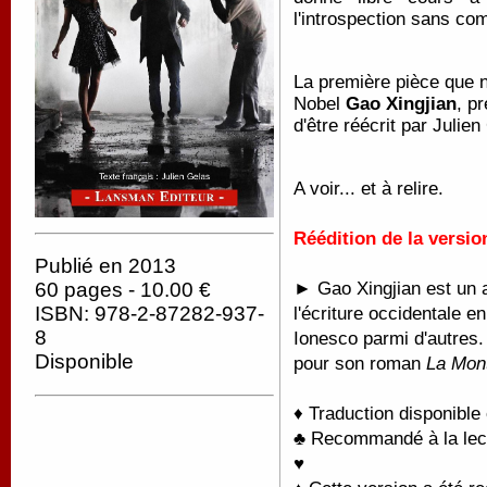
l'introspection sans co
La première pièce que n
Nobel
Gao Xingjian
, p
d'être réécrit par Julien
A voir... et à relire.
Réédition de la versio
Publié en 2013
► Gao Xingjian est un au
60 pages - 10.00 €
ISBN: 978-2-87282-937-
l'écriture occidentale 
8
Ionesco parmi d'autres. 
Disponible
pour son roman
La Mon
♦ Traduction disponible
♣ Recommandé à la lectu
♥