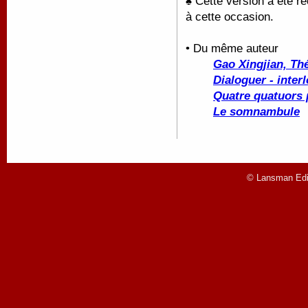
♠ Cette version a été r
à cette occasion.
• Du même auteur
Gao Xingjian, Thé
Dialoguer - inter
Quatre quatuors
Le somnambule
© Lansman Edit