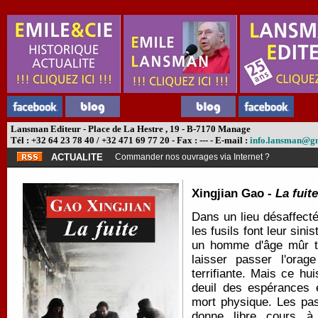
Lansman Editeur - Place de La Hestre , 19 - B-7170 Manage
Tél : +32 64 23 78 40 / +32 471 69 77 20 - Fax : --- - E-mail :
info.lansman@g
ACTUALITE
Commander nos ouvrages via Internet ?
Xingjian Gao -
La fuite
Dans un lieu désaffecté
les fusils font leur sin
un homme d'âge mûr tro
laisser passer l'orag
terrifiante. Mais ce h
deuil des espérances e
mort physique. Les pas
donne libre cours à 