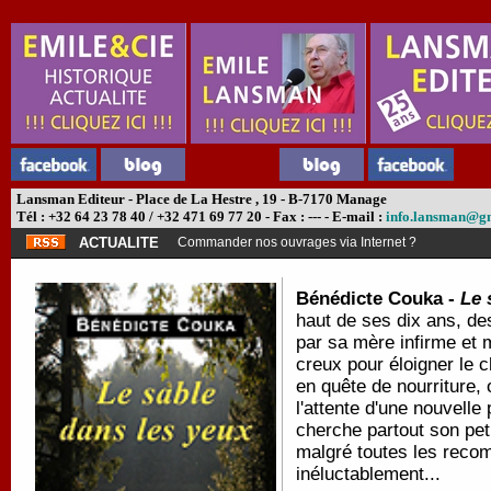
Lansman Editeur - Place de La Hestre , 19 - B-7170 Manage
Tél : +32 64 23 78 40 / +32 471 69 77 20 - Fax : --- - E-mail :
info.lansman@g
ACTUALITE
Commander nos ouvrages via Internet ?
Bénédicte Couka -
Le 
haut de ses dix ans, de
par sa mère infirme et m
creux pour éloigner le c
en quête de nourriture,
l'attente d'une nouvelle
cherche partout son peti
malgré toutes les recom
inéluctablement...