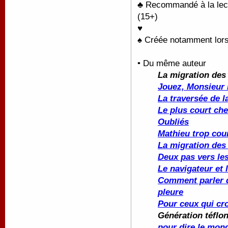
♣ Recommandé à la lectu
(15+)
♥
♠ Créée notamment lors
• Du même auteur
La migration des 
Jouez, Monsieur 
La traversée de l
Le plus court che
Oubliés
Mathieu trop cour
La migration des 
Deux pas vers les
Le navigateur et 
Comment parler d
pleure
Pour ceux qui cro
Génération téflon
pour dire le mon