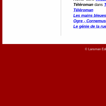
Téléroman
dans
Téléroman
Les mains bleues
Ogre - Cornemus
Le génie de la ru
© Lansman Edit