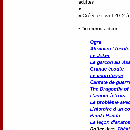
adultes
♥
♠ C
réée en avril 2012 
• Du même auteur
Ogre
Abraham Lincoln 
Le Joker
Le garçon au vis
Grande écoute
Le ventriloque
Cantate de guerr
The Dragonfly of 
L'amour à trois
Le problème ave
L'histoire d'un c
Panda Panda
La leçon d'anato
Roller
dans
Théât