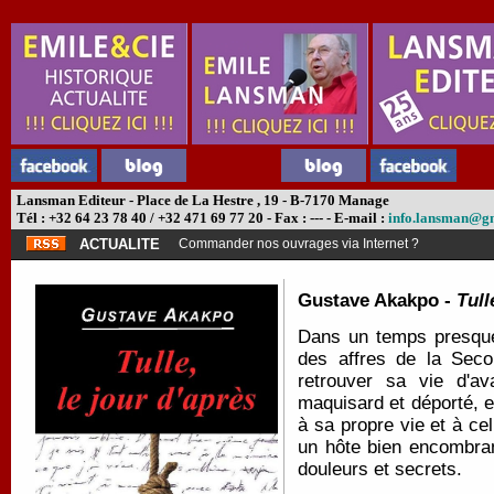
Lansman Editeur - Place de La Hestre , 19 - B-7170 Manage
Tél : +32 64 23 78 40 / +32 471 69 77 20 - Fax : --- - E-mail :
info.lansman@g
ACTUALITE
Commander nos ouvrages via Internet ?
Gustave Akakpo -
Tull
Dans un temps presque 
des affres de la Sec
retrouver sa vie d'a
maquisard et déporté, 
à sa propre vie et à cel
un hôte bien encombrant
douleurs et secrets.