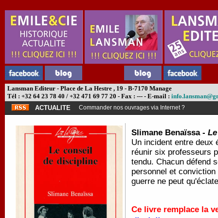
Lansman Editeur - Place de La Hestre , 19 - B-7170 Manage
Tél : +32 64 23 78 40 / +32 471 69 77 20 - Fax : --- - E-mail :
info.lansman@g
ACTUALITE
Commander nos ouvrages via Internet ?
Slimane Benaïssa -
Le
Un incident entre deux 
réunir six professeurs 
tendu. Chacun défend s
personnel et conviction 
guerre ne peut qu'éclate
Ce livre remplace la v