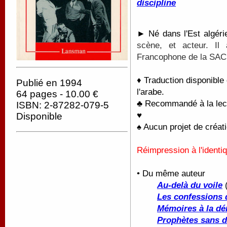
discipline
► Né dans l'Est algéri
scène, et acteur.
Il
Francophone de la SAC
♦ Traduction disponible
Publié en 1994
l'arabe.
64 pages - 10.00 €
♣ Recommandé à la lectu
ISBN: 2-87282-079-5
♥
Disponible
♠ Aucun projet de créati
Réimpression à l'identi
• Du même auteur
Au-delà du voile
(
Les confessions 
Mémoires à la dé
Prophètes sans d