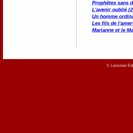
Prophètes sans d
L'avenir oublié (
Un homme ordinai
Les fils de l'ame
Marianne et le M
© Lansman Edit