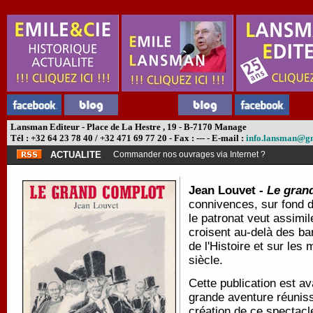
Lansman Editeur - Place de La Hestre , 19 - B-7170 Manage
Tél : +32 64 23 78 40 / +32 471 69 77 20 - Fax : --- - E-mail :
info.lansman@g
ACTUALITE
Commander nos ouvrages via Internet ?
Jean Louvet -
Le gran
connivences, sur fond d
le patronat veut assimil
croisent au-delà des ba
de l'Histoire et sur le
siècle.
Cette publication est av
grande aventure réuniss
création de ce spectacl