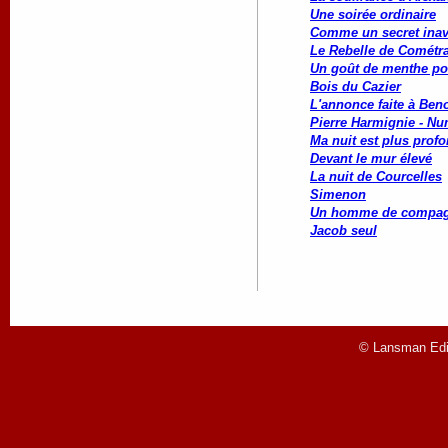
Une soirée ordinaire
Comme un secret ina
Le Rebelle de Cométr
Un goût de menthe po
Bois du Cazier
L'annonce faite à Beno
Pierre Harmignie - Nu
Ma nuit est plus profo
Devant le mur élevé
La nuit de Courcelles
Simenon
Un homme de compag
Jacob seul
© Lansman Edit