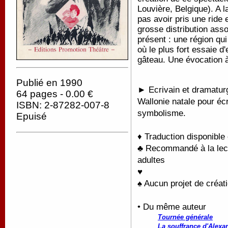
Louvière, Belgique). A l
pas avoir pris une ride
grosse distribution asso
présent : une région qui
où le plus fort essaie d
gâteau. Une évocation à
Publié en 1990
► Ecrivain et dramaturg
64 pages - 0.00 €
Wallonie natale pour écr
ISBN: 2-87282-007-8
symbolisme.
Epuisé
♦ Traduction disponible
♣ Recommandé à la lectu
adultes
♥
♠ Aucun projet de créati
• Du même auteur
Tournée générale
La souffrance d'Alexa